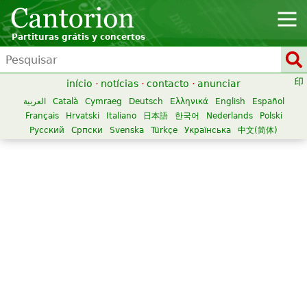
Partituras grátis y concertos
início
·
notícias
·
contacto
·
anunciar
العربية
Català
Cymraeg
Deutsch
Ελληνικά
English
Español
Français
Hrvatski
Italiano
日本語
한국어
Nederlands
Polski
Русский
Српски
Svenska
Türkçe
Українська
中文(简体)