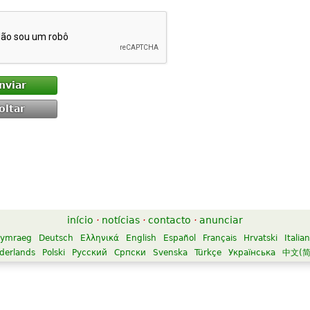
nviar
oltar
início
·
notícias
·
contacto
·
anunciar
ymraeg
Deutsch
Ελληνικά
English
Español
Français
Hrvatski
Italia
derlands
Polski
Русский
Српски
Svenska
Türkçe
Українська
中文(简