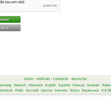
nviar
oltar
início
·
notícias
·
contacto
·
anunciar
ymraeg
Deutsch
Ελληνικά
English
Español
Français
Hrvatski
Italia
derlands
Polski
Русский
Српски
Svenska
Türkçe
Українська
中文(简