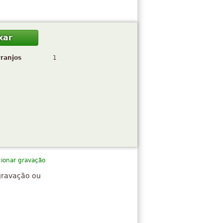
xar
rranjos
1
cionar gravação
gravação ou