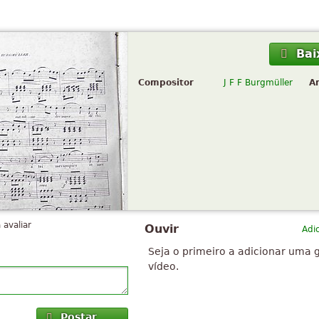
Bai
Compositor
J F F Burgmüller
A
 avaliar
Ouvir
Adi
Seja o primeiro a adicionar uma 
vídeo.
Postar