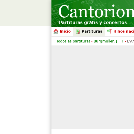
Partituras grátis y concertos
Início
Partituras
Hinos nac
Todos as partituras
Burgmüller, J F F
L'A