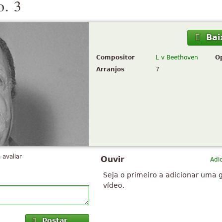
o. 3
Bai
Compositor
L v Beethoven
O
Arranjos
7
 avaliar
Ouvir
Adi
Seja o primeiro a adicionar uma 
vídeo.
Postar