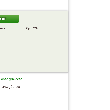
xar
pus
Op. 72b
cionar gravação
gravação ou