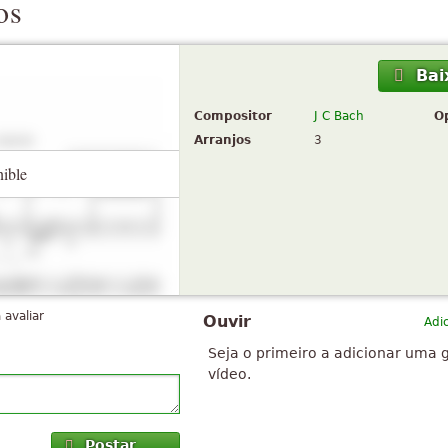
os
Bai
Compositor
J C Bach
O
Arranjos
3
nible
 avaliar
Ouvir
Adi
Seja o primeiro a adicionar uma 
vídeo.
Postar