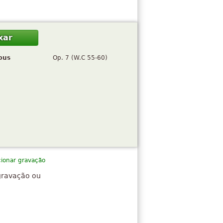
xar
pus
Op. 7 (W.C 55-60)
cionar gravação
gravação ou