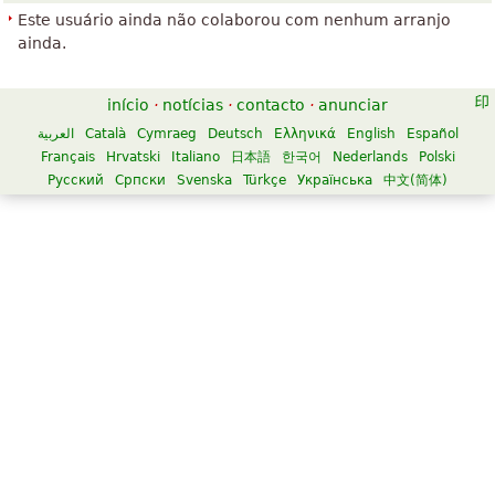
Este usuário ainda não colaborou com nenhum arranjo
ainda.
início
·
notícias
·
contacto
·
anunciar
العربية
Català
Cymraeg
Deutsch
Ελληνικά
English
Español
Français
Hrvatski
Italiano
日本語
한국어
Nederlands
Polski
Русский
Српски
Svenska
Türkçe
Українська
中文(简体)