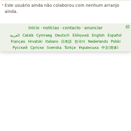
Este usuário ainda não colaborou com nenhum arranjo
ainda.
início
·
notícias
·
contacto
·
anunciar
العربية
Català
Cymraeg
Deutsch
Ελληνικά
English
Español
Français
Hrvatski
Italiano
日本語
한국어
Nederlands
Polski
Русский
Српски
Svenska
Türkçe
Українська
中文(简体)