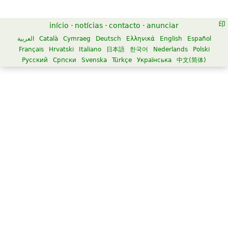
início
·
notícias
·
contacto
·
anunciar
العربية
Català
Cymraeg
Deutsch
Ελληνικά
English
Español
Français
Hrvatski
Italiano
日本語
한국어
Nederlands
Polski
Русский
Српски
Svenska
Türkçe
Українська
中文(简体)