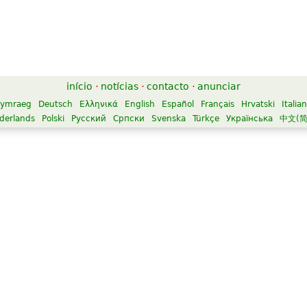
início
·
notícias
·
contacto
·
anunciar
ymraeg
Deutsch
Ελληνικά
English
Español
Français
Hrvatski
Italia
derlands
Polski
Русский
Српски
Svenska
Türkçe
Українська
中文(简