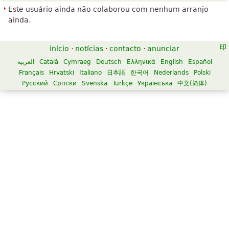
Este usuário ainda não colaborou com nenhum arranjo
ainda.
início
·
notícias
·
contacto
·
anunciar
العربية
Català
Cymraeg
Deutsch
Ελληνικά
English
Español
Français
Hrvatski
Italiano
日本語
한국어
Nederlands
Polski
Русский
Српски
Svenska
Türkçe
Українська
中文(简体)