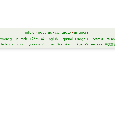
início
·
notícias
·
contacto
·
anunciar
ymraeg
Deutsch
Ελληνικά
English
Español
Français
Hrvatski
Italia
derlands
Polski
Русский
Српски
Svenska
Türkçe
Українська
中文(简