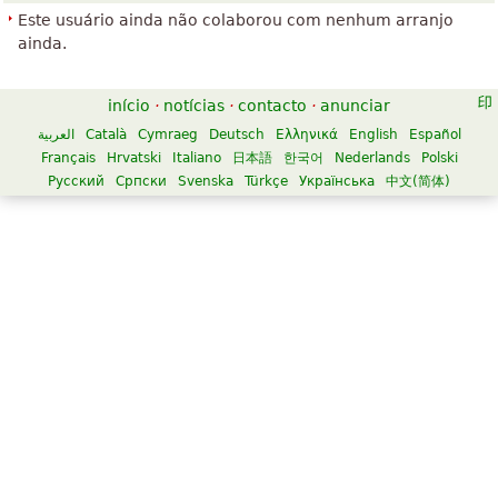
Este usuário ainda não colaborou com nenhum arranjo
ainda.
início
·
notícias
·
contacto
·
anunciar
العربية
Català
Cymraeg
Deutsch
Ελληνικά
English
Español
Français
Hrvatski
Italiano
日本語
한국어
Nederlands
Polski
Русский
Српски
Svenska
Türkçe
Українська
中文(简体)