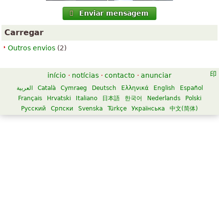
Enviar mensagem
Carregar
Outros envios
(2)
início
·
notícias
·
contacto
·
anunciar
العربية
Català
Cymraeg
Deutsch
Ελληνικά
English
Español
Français
Hrvatski
Italiano
日本語
한국어
Nederlands
Polski
Русский
Српски
Svenska
Türkçe
Українська
中文(简体)