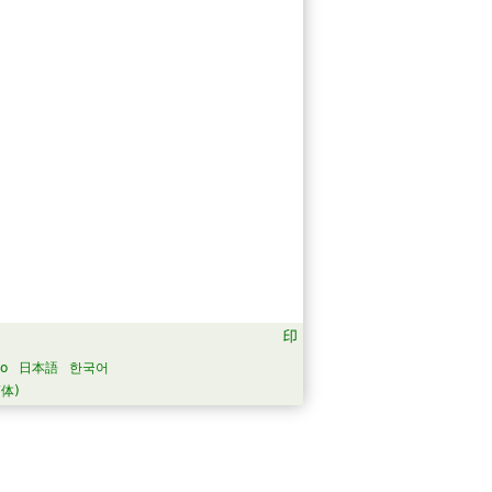
no
日本語
한국어
体)