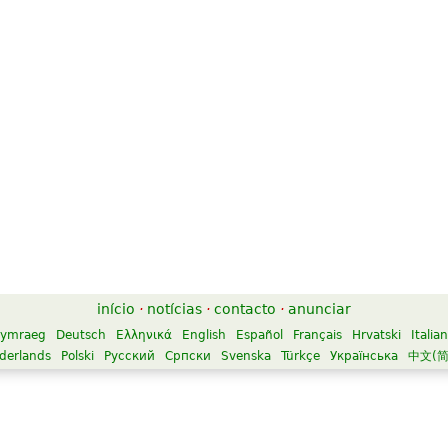
início
·
notícias
·
contacto
·
anunciar
ymraeg
Deutsch
Ελληνικά
English
Español
Français
Hrvatski
Italia
derlands
Polski
Русский
Српски
Svenska
Türkçe
Українська
中文(简