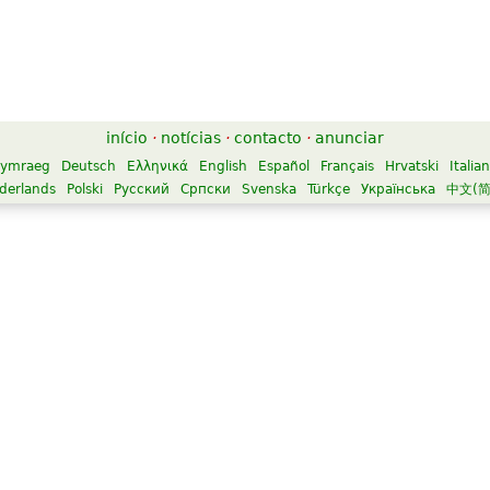
início
·
notícias
·
contacto
·
anunciar
ymraeg
Deutsch
Ελληνικά
English
Español
Français
Hrvatski
Italia
derlands
Polski
Русский
Српски
Svenska
Türkçe
Українська
中文(简