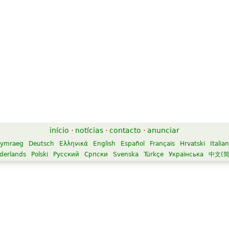
início
·
notícias
·
contacto
·
anunciar
ymraeg
Deutsch
Ελληνικά
English
Español
Français
Hrvatski
Italia
derlands
Polski
Русский
Српски
Svenska
Türkçe
Українська
中文(简