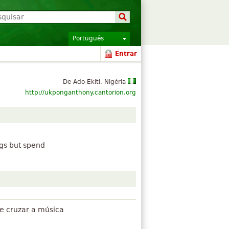
Português
Entrar
De Ado-Ekiti, Nigéria
http://ukponganthony.cantorion.org
gs but spend
ve cruzar a música