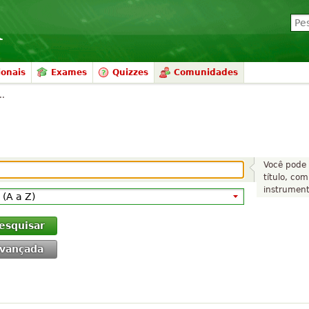
ionais
Exames
Quizzes
Comunidades
..
Você pode 
título, com
instrumento
esquisar
vançada