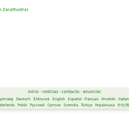
h Zarathustra
)
início
·
notícias
·
contacto
·
anunciar
ymraeg
Deutsch
Ελληνικά
English
Español
Français
Hrvatski
Italia
derlands
Polski
Русский
Српски
Svenska
Türkçe
Українська
中文(简