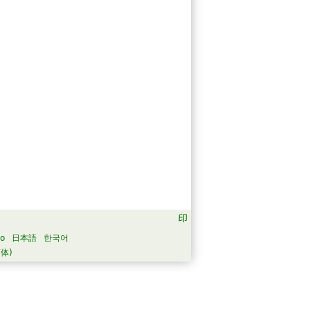
no
日本語
한국어
体)