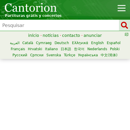
Partituras grátis y concertos
início
·
notícias
·
contacto
·
anunciar
العربية
Català
Cymraeg
Deutsch
Ελληνικά
English
Español
Français
Hrvatski
Italiano
日本語
한국어
Nederlands
Polski
Русский
Српски
Svenska
Türkçe
Українська
中文(简体)