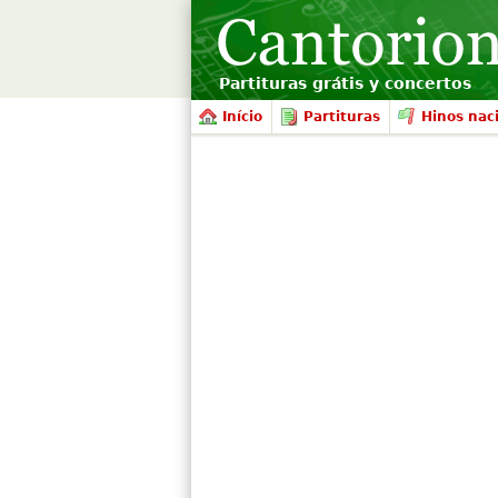
Partituras grátis y concertos
Início
Partituras
Hinos nac