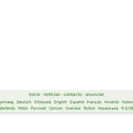
início
·
notícias
·
contacto
·
anunciar
ymraeg
Deutsch
Ελληνικά
English
Español
Français
Hrvatski
Italia
derlands
Polski
Русский
Српски
Svenska
Türkçe
Українська
中文(简