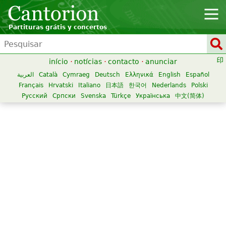
Partituras grátis y concertos
início
·
notícias
·
contacto
·
anunciar
العربية
Català
Cymraeg
Deutsch
Ελληνικά
English
Español
Français
Hrvatski
Italiano
日本語
한국어
Nederlands
Polski
Русский
Српски
Svenska
Türkçe
Українська
中文(简体)