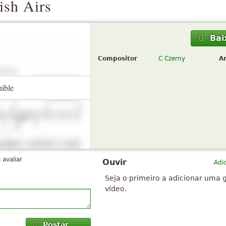
rish Airs
Bai
Compositor
C Czerny
A
nible
 avaliar
Ouvir
Adi
Seja o primeiro a adicionar uma 
vídeo.
Postar