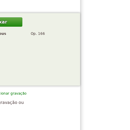
xar
pus
Op. 166
cionar gravação
gravação ou