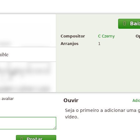
Bai
Compositor
C Czerny
O
Arranjos
1
nible
 avaliar
Ouvir
Adi
Seja o primeiro a adicionar uma 
vídeo.
Postar