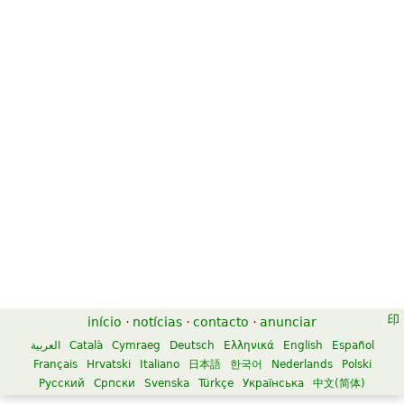
início
·
notícias
·
contacto
·
anunciar
العربية
Català
Cymraeg
Deutsch
Ελληνικά
English
Español
Français
Hrvatski
Italiano
日本語
한국어
Nederlands
Polski
Русский
Српски
Svenska
Türkçe
Українська
中文(简体)