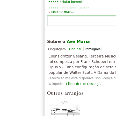
“
”
Muito bomm!
“
”
excelente versão
Mostrar mais...
“
”
Eu encantaaa
“
”
muito bom
“
”
Boa
Sobre o
Ave Maria
Linguagem:
Original
Português
Ellens dritter Gesang, Terceira Músi
foi composta por Franz Schubert em
Opus 52, uma configuração de sete
popular de Walter Scott, A Dama do 
O texto acima está disponível sob licença 
Wikipedia "
Ellens dritter Gesang
".
Outros arranjos