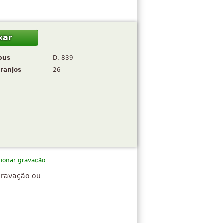
xar
pus
D. 839
rranjos
26
cionar gravação
gravação ou