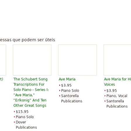
essas que podem ser úteis
t)
The Schubert Song
Ave Maria
Ave Maria for H
Transcriptions For
Voices
$3.95
Solo Piano - Series I:
Piano Solo
$3.95
"Ave Maria,"
Santorella
Piano, Vocal
"Erlkonig" And Ten
Publications
Santorella
Other Great Songs
Publications
$15.95
Piano Solo
Dover
Publications