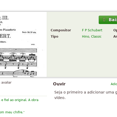
Bai
Compositor
F P Schubert
O
Tipo
Hino
,
Classic
A
 avaliar
Ouvir
Adi
Seja o primeiro a adicionar uma 
vídeo.
e fiel ao original. A obra
”
om meu chifre.