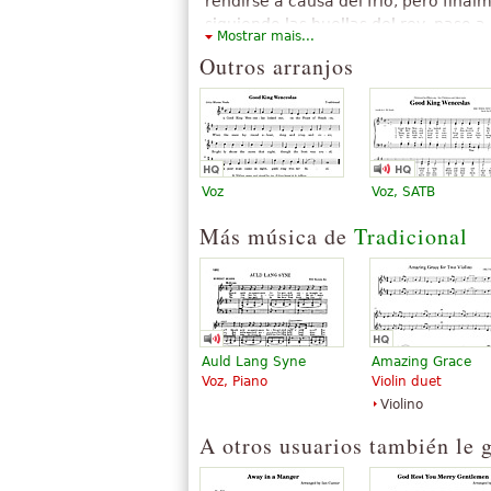
rendirse a causa del frío, pero final
Ver todos (14)
siguiendo las huellas del rey, paso a 
Mostrar mais...
profunda nieve. La leyenda está basa
Outros arranjos
San Venceslao I de Bohemia o Svatý
(907–935).
O texto acima está disponível sob licença
Attribution-ShareAlike. Faz uso de material
"
Good King Wenceslas
".
Voz
Voz, SATB
Más música de
Tradicional
Auld Lang Syne
Amazing Grace
Voz, Piano
Violin duet
Violino
A otros usuarios también le 