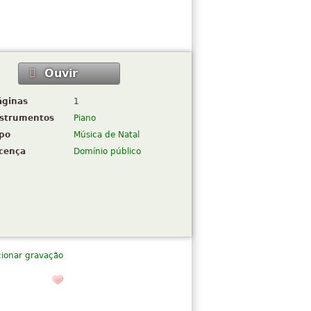
Ouvir
áginas
1
nstrumentos
Piano
ipo
Música de Natal
icença
Domínio público
cionar gravação