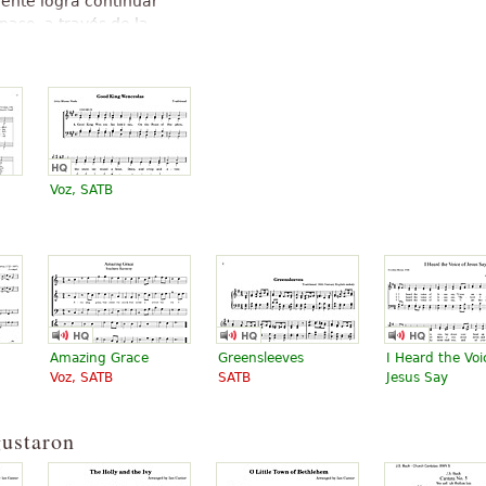
mente logra continuar
paso, a través de la
do en la vida del histórico
 Václav en idioma checo
 de Creative Commons
 contido em artigo do Wikipedia
Voz, SATB
Amazing Grace
Greensleeves
I Heard the Voi
Voz, SATB
SATB
Jesus Say
gustaron