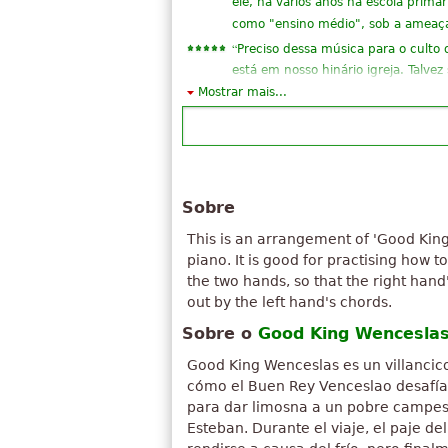
ele, há vários anos na escola primá
como "ensino médio", sob a ameaça 
“
Preciso dessa música para o cult
está em nosso hinário igreja. Talve
velhos no meu escritório, mas eu nã
Mostrar mais...
”
agradavelmente surpr...
“
Muito simples, mas ainda é muito
estrito lindo, com uma mensagem s
humano, um companheiro útil, no 
”
dando uma mão para criatu...
Sobre
“
boas notas corretamente para o m
This is an arrangement of 'Good Kin
”
2mjeseca !
piano. It is good for practising how 
“
Tinha esperado por isso da minha 
the two hands, so that the right han
”
começar a praticar agora, awsum.
out by the left hand's chords.
“
ótimo que estava aqui quando eu p
Sobre o
Good King Wencesla
”
muitos agradecimentos!!
Good King Wenceslas es un villancico
“
É uma bela melodia. Obrigado por 
cómo el Buen Rey Venceslao desafía 
“
Gosto de tocar essa música na viol
para dar limosna a un pobre campes
“
”
alegre e comovente
Esteban. Durante el viaje, el paje de
“
”
É o melhor!