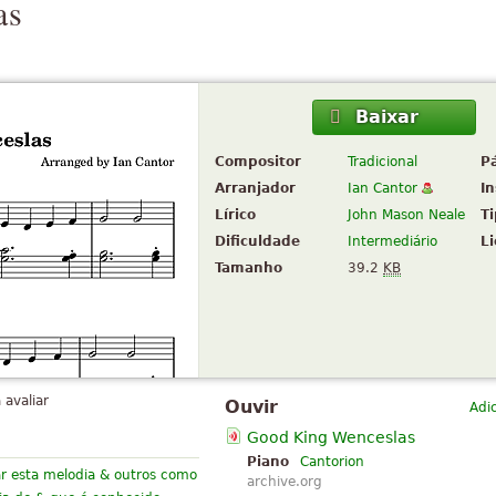
as
Baixar
Compositor
Tradicional
P
Arranjador
Ian Cantor
I
Lírico
John Mason Neale
T
Dificuldade
Intermediário
L
Tamanho
39.2
KB
 avaliar
Ouvir
Adi
Good King Wenceslas
Piano
Cantorion
ar esta melodia & outros como
archive.org