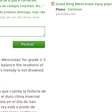
ria de & que é conhecido
Good King Wenceslas easy pia
”
de castigos corporais. Nu...
Piano
Cantorion
o do próximo domingo, mas não
youtube.com
z seja de um dos hinos mais
o estou lá e fiquei
 melodioso e mesmo em ritmo
imples: ser e bom ser
Postar
Natal tempo um bom cristão,
eu show que eu tenho para
g Wenceslas' for grade 2-3
to balance the loudness of
professora... mas agora pode
d's melody is not drowned
recisava disso...Muitos
s
 que cuenta la historia de
”
compartilhá-lo
el duro clima invernal
”
a
ino en el Día de San
l rey está a punto de