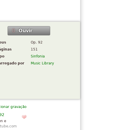
Ouvir
pus
Op. 92
áginas
151
ipo
Sinfonia
arregado por
Music Library
cionar gravação
92
en e
tube.com