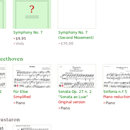
Symphony No. 7
Symphony No. 7
(Second Movement)
$9.95
Viola
$70.00
Baerenreiter
Concert band
Alfred Publishing
eethoven
2
Für Elise
Sonata Op. 27 n. 2
Sinfonia n.º 5
Simplified
"Sonata ao Luar"
Piano reductio
Original version
Piano
Piano
Piano
gustaron