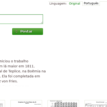
Português
Linguagem:
Original
Postar
iciou o trabalho
em lá maior em 1811,
l de Teplice, na Boêmia na
. Ela foi completada em
 von Fries.
 de Creative Commons
 contido em artigo do Wikipedia