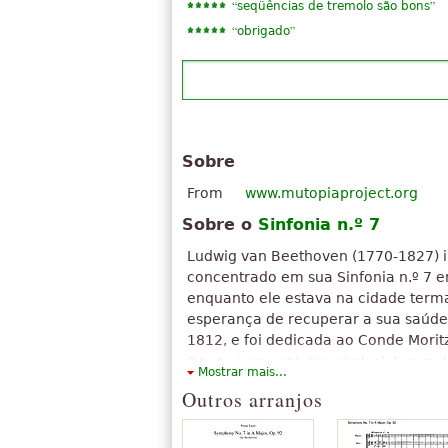
“
”
seqüências de tremolo são bons
“
”
obrigado
Sobre
From
www.mutopiaproject.org
Sobre o
Sinfonia n.º 7
Ludwig van Beethoven (1770-1827) in
concentrado em sua Sinfonia n.º 7 
enquanto ele estava na cidade terma
esperança de recuperar a sua saúde
1812, e foi dedicada ao Conde Moritz
O texto acima está disponível sob licença
Mostrar mais...
Attribution-ShareAlike. Faz uso de material
Outros arranjos
"
Sinfonia n.º 7 (Beethoven)
".