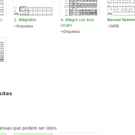
n)
2. Allegretto
4. Allegro con brio
Blessed Redee
(scan)
Orquesta
SATB
Orquesta
)
sites
essas que podem ser úteis