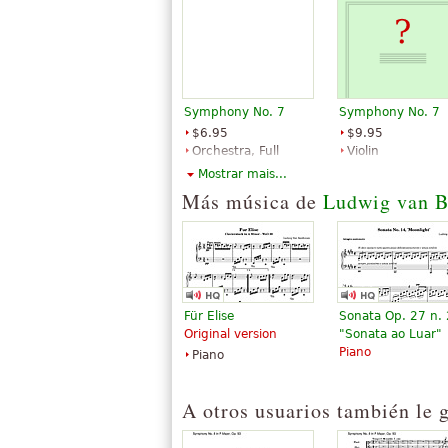
Symphony No. 7
Symphony No. 7
$6.95
$9.95
Orchestra, Full
Violin
orchestra
Baerenreiter
Mostrar mais...
Dover
Más música de
Ludwig van B
Publications
Für Elise
Sonata Op. 27 n. 
Original version
"Sonata ao Luar"
Piano
Piano
A otros usuarios también le 