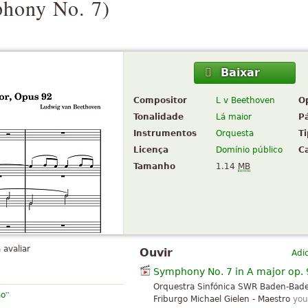
hony No. 7
)
Baixar
Compositor
L v Beethoven
O
Tonalidade
Lá maior
P
Instrumentos
Orquesta
T
Licença
Domínio público
C
Tamanho
1.14
MB
 avaliar
Ouvir
Adi
Symphony No. 7 in A major op. 
Orquestra Sinfónica SWR Baden-Bad
”
ão
Friburgo Michael Gielen - Maestro
you