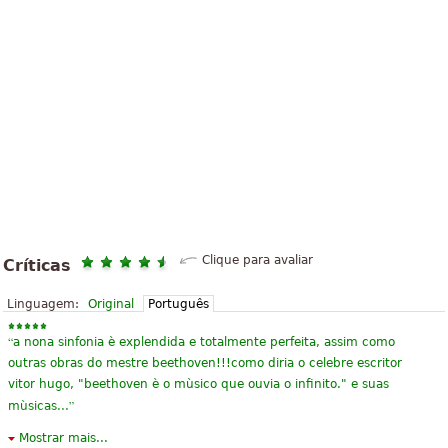
Clique para avaliar
Críticas
Linguagem:
Original
Português
“
a nona sinfonia è explendida e totalmente perfeita, assim como
outras obras do mestre beethoven!!!como diria o celebre escritor
vitor hugo, "beethoven è o mùsico que ouvia o infinito." e suas
”
mùsicas...
Mostrar mais...
“
Perfeita! Uma música feita enquanto Beethoven estava