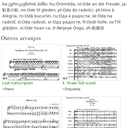
ka:ევროკავშირის ჰიმნი, hu:Örömóda, nl:Ode an die Freude, ja:
“
É uma obra incomparável que demonstra quão insuperável é a
歓喜の歌, no:Ode til gleden, pl:Oda do radości, pt:Hino à
magnitude do talento de Beethoven. Sou uma grande fã de suas
Alegria, ro:Odă bucuriei, ru:Ода к радости, sk:Óda na
”
obras de arte!
radosť, sl:Oda radosti, sr:Ода радости, fi:Oodi ilolle, sv:Till
glädjen, vi:Ode hoan ca, tr:Neşeye Övgü, zh:歡樂頌
“
Ja toquei esta musica no violino, ela é linda.
Outros arranjos
”
Foi a primeira que toquei para todos de Poços de Caldas.
“
nao ha nada melhor que ouvir e tocar em algo tao gracioso,em
”
materia e muito mais em espirito.
“
gostaria que fosse maior pois é uma musica que nesta verção é
”
simples e estremamente bonita:)
Ver todos (98)
Liszt transcription
4. Finale (full score)
Piano
Orquesta