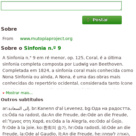
totalmente surdo, uma obra que considero DIVINA; como disse o
comentário abaixo: uma explosão de sentimentos. Precisam
”
inventar palavras para descr...
Postar
Sobre
“
Magnífica, evoca sentimentos insondáveis e inexprimíveis, uma
alegria que só pode ser entendida pela elevação da alma aos
From
www.mutopiaproject.org
”
atrios celestiais onde habita o Pai eterno
Sobre o
Sinfonia n.º 9
“
Um ótimo site com um clássico que eu só achei aqui
A Sinfonia n.° 9 em ré menor, op. 125, Coral, é a última
estão de parabéns os programadores (ou web designers) que
sinfonia completa composta por Ludwig van Beethoven.
fizeram esse site
Completada em 1824, a sinfonia coral mais conhecida como
”
continuem assim
Nona Sinfonia ou ainda, A Nona, é uma das obras mais
conhecidas do repertório ocidental, considerada tanto ícone
“
O que eu penso? Ela é uma música que sempre que eu estou
quanto predecessora da música romântica, e uma das
Mostrar mais...
triste, cabisbaixa, querendo ouvir músicas, ela é uma das
grandes obras-primas de Beethoven.
Outros subtítulos
”
primeiras que me vem á cabeça
O texto acima está disponível sob licença de Creative Commons
ar:إلى السعادة, br:Kanenn d'al Levenez, bg:Ода на радостта,
Attribution-ShareAlike. Faz uso de material contido em artigo do
“
Onde posso encontrar as notas de música de violino ode radsti
cs:Óda na radost, da:An die Freude, de:Ode an die Freude,
Wikipedia "
Sinfonia n.º 9 (Beethoven)
".
ler uma nota como esta para fazer re mi Do Re Mi la la si DO si DO
el:Ύμνος στη Χαρά, es:Oda a la Alegría, eo:Odo al Ĝojo,
si Do Re Mi Do Re Mi DO la la si DO si si si si la la la si Do Re Mi
fr:Ode à la joie, ko:환희의 송가, hr:Oda radosti, id:Ode an die
”
fa...
Freude, ia:Ode al Gaudio, it:An die Freude, he:האודה לשמחה,