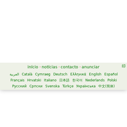
início
·
notícias
·
contacto
·
anunciar
العربية
Català
Cymraeg
Deutsch
Ελληνικά
English
Español
Français
Hrvatski
Italiano
日本語
한국어
Nederlands
Polski
Русский
Српски
Svenska
Türkçe
Українська
中文(简体)