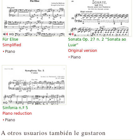
Symphony No. 9 with final
Für Elise
Sonata Op. 27 n. 2 "Sonata ao
chorus "An die Freude"
Simplified
Luar"
$10.95
Original version
Piano
Violin
Piano
Baerenreiter
Sinfonia n.º 5
Piano reduction
Piano
A otros usuarios también le gustaron