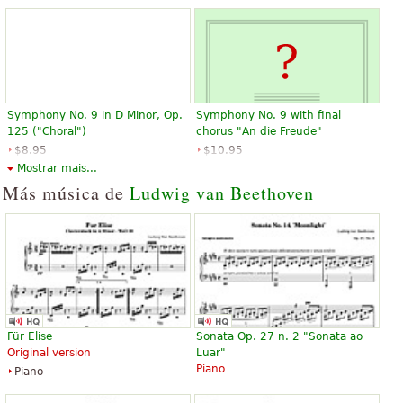
Symphony No. 9 in D Minor, Op.
Symphony No. 9 with final
125 ("Choral")
chorus "An die Freude"
$8.95
$10.95
Choir
Viola
Mostrar mais...
Dover Publications
Baerenreiter
Más música de
Ludwig van Beethoven
Symphony No. 9 (Introduction
Scherzo (from Symphony No. 9)
and Instructions for Study) by
$60.00
Für Elise
Sonata Op. 27 n. 2 "Sonata ao
Karl Eberhardt
Hal Leonard
Original version
Luar"
$8.95
Piano
Piano
Edition Peters