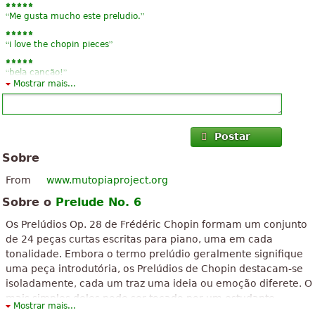
“
”
Me gusta mucho este preludio.
“
”
i love the chopin pieces
“
”
bela canção!
Mostrar mais...
“
”
boa
Postar
Sobre
From
www.mutopiaproject.org
Sobre o
Prelude No. 6
Os Prelúdios Op. 28 de Frédéric Chopin formam um conjunto
de 24 peças curtas escritas para piano, uma em cada
tonalidade. Embora o termo prelúdio geralmente signifique
uma peça introdutória, os Prelúdios de Chopin destacam-se
isoladamente, cada um traz uma ideia ou emoção diferete. O
mais simples deles pode ser tocado por um estudante
Mostrar mais...
intermediário, enquanto o mais difícil costuma ser também a