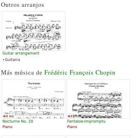
Outros arranjos
peça mais difícil no repertório de um solista de piano.
O texto acima está disponível sob licença de Creative Commons
Attribution-ShareAlike. Faz uso de material contido em artigo do
Wikipedia "
Prelúdios (Chopin)
".
Guitar arrangement
Guitarra
Más música de
Frédéric François Chopin
Nocturne No. 20
Fantaisie-Impromptu
Piano
Piano