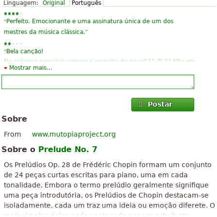
Linguagem:
Original
Português
“
Perfeito. Emocionante e uma assinatura única de um dos
”
mestres da música clássica.
“
Bela canção!
No próximo exercício corroer a respeito do povo? (^ O ^) Não era
Mostrar mais...
”
familiar em medicina de estômago de kampo OTA?
“
”
tão bonita e simples de aprender:)
Postar
“
”
Exame quando terminar de jogar!
Sobre
From
www.mutopiaproject.org
Sobre o
Prelude No. 7
Os Prelúdios Op. 28 de Frédéric Chopin formam um conjunto
de 24 peças curtas escritas para piano, uma em cada
tonalidade. Embora o termo prelúdio geralmente signifique
uma peça introdutória, os Prelúdios de Chopin destacam-se
isoladamente, cada um traz uma ideia ou emoção diferete. O
mais simples deles pode ser tocado por um estudante