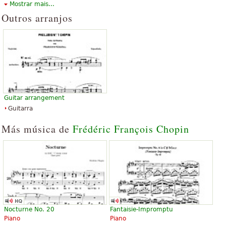
Mostrar mais...
intermediário, enquanto o mais difícil costuma ser também a
Outros arranjos
peça mais difícil no repertório de um solista de piano.
O texto acima está disponível sob licença de Creative Commons
Attribution-ShareAlike. Faz uso de material contido em artigo do
Wikipedia "
Prelúdios (Chopin)
".
Guitar arrangement
Guitarra
Más música de
Frédéric François Chopin
Nocturne No. 20
Fantaisie-Impromptu
Piano
Piano