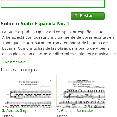
Postar
Sobre o
Suite Española No. 1
La Suite española Op. 47 del compositor español Isaac
Albéniz está compuesta principalmente de obras escritas en
1886 que se agruparon en 1887, en honor de la Reina de
España. Como muchas de las obras para piano de Albéniz,
estas piezas son cuadros de diferentes regiones y músicas de
España. Esta obra se inscribe dentro de la corriente
Mostrar mais...
nacionalista relacionada con el Romanticismo. Albéniz
Outros arranjos
estaba entonces bajo el influjo de Felipe Pedrell, quien lo
apartó de la música de salón estética europeística y lo atrajo
hacia el nacionalismo, en este caso español. Pero, por otro
lado, el suyo es un nacionalismo pasado por el tamiz del
refinamiento y la estilización.
O texto acima está disponível sob licença de Creative Commons
Attribution-ShareAlike. Faz uso de material contido em artigo do
Wikipedia "
Suite española Op. 47 (Albéniz)
".
5. Asturias (Leyenda)
1. Granada (Serenade)
Piano
Piano