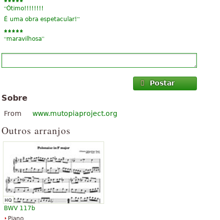
“
Ótimo!!!!!!!!
”
É uma obra espetacular!
“
”
maravilhosa
Postar
Sobre
From
www.mutopiaproject.org
Outros arranjos
BWV 117b
Piano