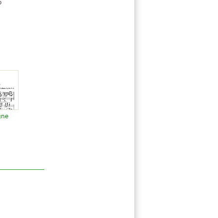
o
gne