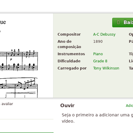
Bai
Compositor
A-C Debussy
O
Ano de
1890
P
composição
Instrumentos
Piano
T
Dificuldade
Grade 8
L
Carregado por
Tony Wilkinson
T
 avaliar
Ouvir
Adi
Seja o primeiro a adicionar uma 
vídeo.