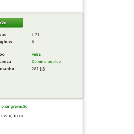
xar
pus
L 71
áginas
6
ipo
Valsa
icença
Domínio público
amanho
281
KB
cionar gravação
gravação ou