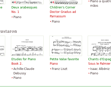
Piano a quatr
mãos
ue
Deux arabesques
Children's Corner
No. 1
Doctor Gradus ad
Parnassum
Piano
Piano
gustaron
Etudes for Piano
Petite Valse favorite
Chants d'Espa
Book 2.
Piano
Sous le Palmier
Achille-Claude
Franz Liszt
Isaac Albéniz
Debussy
Piano
Piano