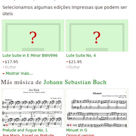
Selecionamos algumas edições impressas que podem ser
úteis
Lute Suite in E Minor BWV996
Lute Suite No. 4
$17.95
$21.95
Guitar
Guitar
Editions Durand
Editions Durand
Mostrar mais...
Más música de
Johann Sebastian Bach
Prelude and Fugue No. 1
Minuet in G
Ave Maria, based on Prelude
Original version