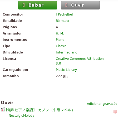
Baixar
Ouvir
Compositor
J Pachelbel
Tonalidade
Ré maior
Páginas
4
Arranjador
H. M.
Instrumentos
Piano
Tipo
Classic
Dificuldade
Intermediário
Licença
Creative Commons Attribution
3.0
Carregado por
Music Library
Tamanho
222
KB
Ouvir
Adicionar gravação
[無料ピアノ楽譜] カノン（中級レベル）
NostalgicMelody