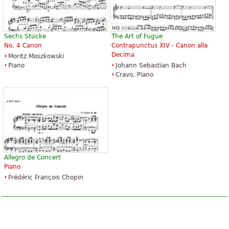
$3.95
$3.95
Organ
Piano Solo, Easy Piano
Alfred Music Publishing
Alfred Music Publishing
Sechs Stücke
The Art of Fugue
No. 4 Canon
Contrapunctus XIV - Canon alla
Decima
Moritz Moszkowski
Piano
Johann Sebastian Bach
Cravo, Piano
Canon In D for Easy Guitar
Canon In D
$3.95
$3.99
Easy Guitar
Piano Solo
Santorella Publications
Alfred Music Publishing
Allegro de Concert
Piano
Frédéric François Chopin
Canon In D
Canon in D for Flute and Organ
$5.95
$6.95
Piano
Flute, Organ