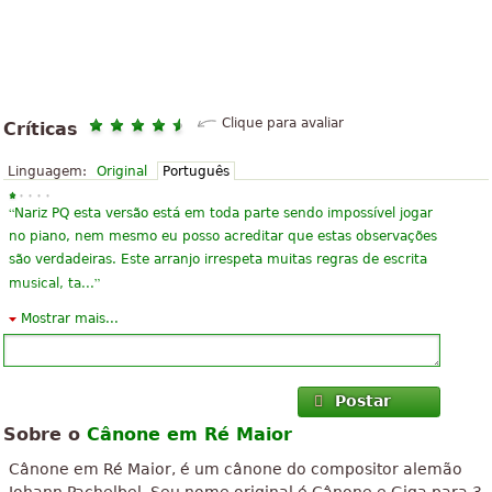
Clique para avaliar
Críticas
Linguagem:
Original
Português
“
Nariz PQ esta versão está em toda parte sendo impossível jogar
no piano, nem mesmo eu posso acreditar que estas observações
são verdadeiras. Este arranjo irrespeta muitas regras de escrita
”
musical, ta...
Mostrar mais...
“
Adorei a Música e o arranjo. Sempre gostei dessa música . Ela é
”
incrível nos fazendo esquecer dos nossos problemas!
“
composição perfeita, acho essa musica linda ,e uma das minhas
Postar
”
preferidas.E uma pena que não tem ela para órgão.
Sobre o
Cânone em Ré Maior
“
Grande pontuação, facilmente lido e executado. Definitivamente
Cânone em Ré Maior, é um cânone do compositor alemão
um pedaço grande de aprender! Um pouco mais difícil do que as
Johann Pachelbel. Seu nome original é Cânone e Giga para 3