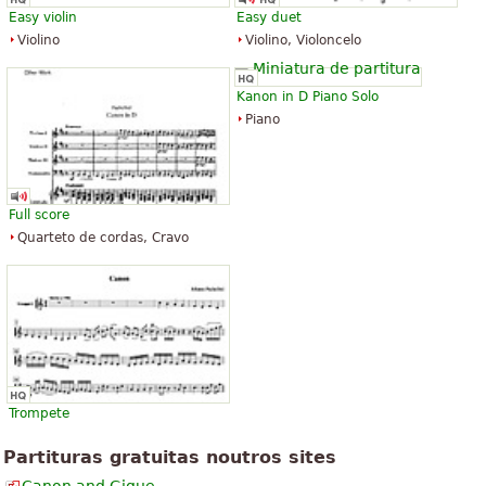
atrás!
Easy violin
Easy duet
”
Tudo seria ensinado para memorizar tudo!
Violino
Violino, Violoncelo
Ver todos (47)
Kanon in D Piano Solo
Piano
Full score
Quarteto de cordas, Cravo
Trompete
Partituras gratuitas noutros sites
Canon and Gigue