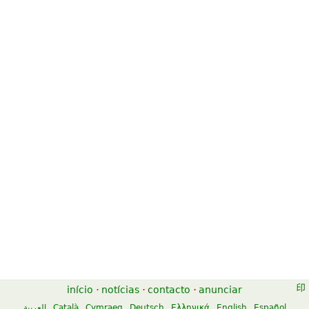
Alfred Music Publishing
Unity Music Press
Canon in D for Trumpet and
Canon In D
Organ
$7.50
$6.95
Flute
Organ, B-Flat Trumpet
Kendor Music Inc
Unity Music Press
Canon in D
Canon In D
$7.95
$14.95
Percussion, Marimba
River Song Productions
início
·
notícias
·
contacto
·
anunciar
Alfred Music Publishing
العربية
Català
Cymraeg
Deutsch
Ελληνικά
English
Español