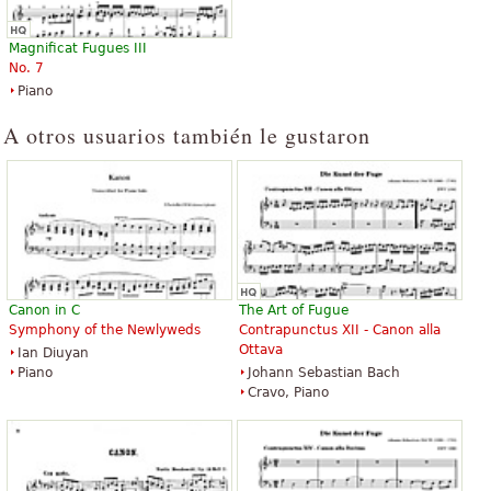
$3.95
$10.95
Classical Guitar, Acoustic Guitar,
Cello
Magnificat Fugues III
Guitar Tablature, Guitar Solo
Latham Music Enterprises
No. 7
Alfred Music Publishing
Piano
A otros usuarios también le gustaron
Pachabel's Canon in D and
Canon in D
Gathered in the Love of Christ
$2.25
$15.00
Choir
Flute, Cello, Piano, Oboe, Organ
Shawnee Press
Canon in C
The Art of Fugue
GIA Publications
Symphony of the Newlyweds
Contrapunctus XII - Canon alla
Ottava
Ian Diuyan
Piano
Johann Sebastian Bach
Cravo, Piano
Canon in D
Canon In D - Easy Piano