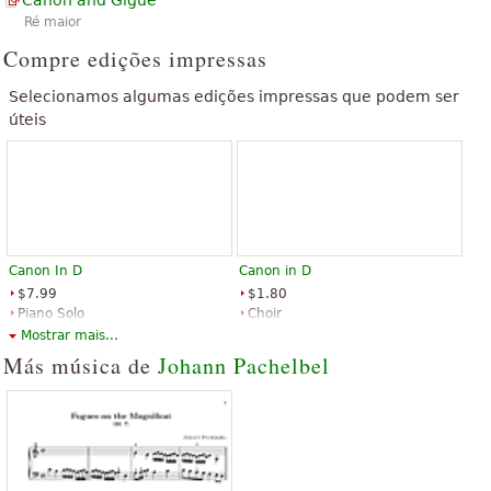
Ré maior
Compre edições impressas
Selecionamos algumas edições impressas que podem ser
úteis
Canon In D
Canon in D
$7.99
$1.80
Piano Solo
Choir
Music Sales
Shawnee Press
Mostrar mais...
Más música de
Johann Pachelbel
Canon in D
Canon in D for Cello Quartet