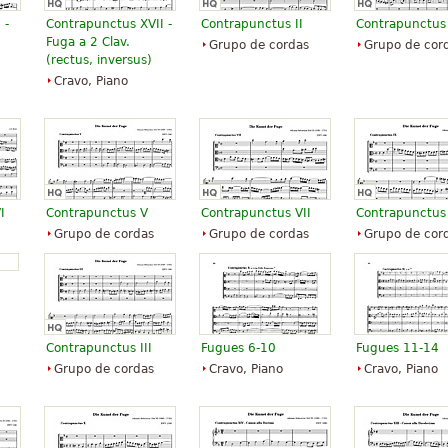
volvidos como composições
 -
Contrapunctus XVII -
Contrapunctus II
Contrapunctus
 Fuga se situa entre os
Fuga a 2 Clav.
Grupo de cordas
Grupo de cor
úsica europeia devido à
(rectus, inversus)
strutura.
Cravo, Piano
 de Creative Commons
 contido em artigo do Wikipedia
I
Contrapunctus V
Contrapunctus VII
Contrapunctus
Grupo de cordas
Grupo de cordas
Grupo de cor
Contrapunctus III
Fugues 6-10
Fugues 11-14
Grupo de cordas
Cravo, Piano
Cravo, Piano