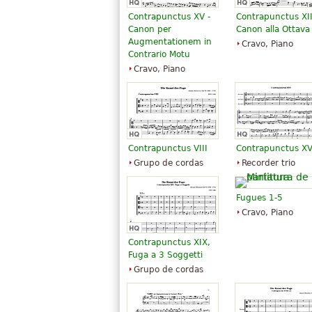
temas relativamente simples desen
Contrapunctus XV -
Contrapunctus XII
da mais alta musicalidade. A Arte da
Canon per
Canon alla Ottava
pontos mais altos a que chegou a m
Augmentationem in
Cravo, Piano
Contrario Motu
complexidade única de sua forma e e
Cravo, Piano
O texto acima está disponível sob licença
Attribution-ShareAlike. Faz uso de material
"
Arte da Fuga
".
Contrapunctus VIII
Contrapunctus XV
Grupo de cordas
Recorder trio
Fugues 1-5
Cravo, Piano
Contrapunctus XIX,
Fuga a 3 Soggetti
Grupo de cordas