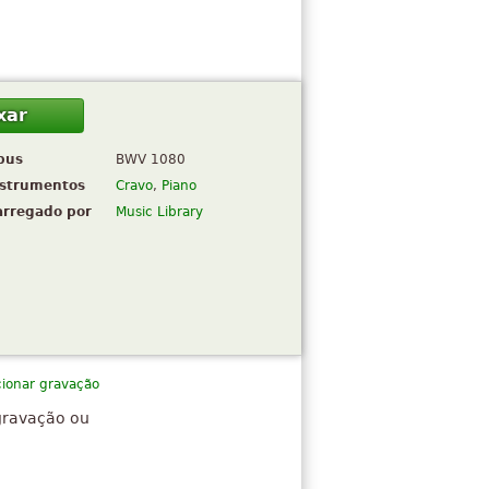
xar
pus
BWV 1080
nstrumentos
Cravo
,
Piano
arregado por
Music Library
cionar gravação
gravação ou