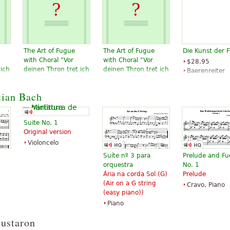
The Art of Fugue
The Art of Fugue
Die Kunst der 
with Choral "Vor
with Choral "Vor
$28.95
 ich
deinen Thron tret ich
deinen Thron tret ich
Baerenreiter
or
hiermit". Edition for
hiermit". Edition for
Verlag
 to
Strings according to
Strings according to
tian Bach
d
the autograph and
the autograph and
the first printed
the first printed
edition.
edition.
Suite No. 1
$19.95
$19.95
Original version
Cello, Double
Viola, Choral,
Violoncelo
bass, Viola,
Vocal
Choral, Vocal
Baerenreiter
Suíte nº 3 para
Prelude and F
Baerenreiter
orquestra
No. 1
Ária na corda Sol (G)
Prelude
(
Air on a G string
Cravo, Piano
(easy piano)
)
Piano
gustaron