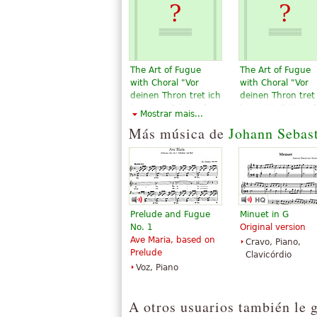
The Art of Fugue
The Art of Fugue
with Choral "Vor
with Choral "Vor
deinen Thron tret ich
deinen Thron tret
hiermit". Edition for
hiermit". Edition f
Mostrar mais...
Strings according to
Strings according
Más música de
Johann Sebas
the autograph and
the autograph an
the first printed
the first printed
edition.
edition.
$19.95
$19.95
Violin, Viola,
Violin, Viola,
Choral, Vocal
Choral, Vocal
Baerenreiter
Baerenreiter
Prelude and Fugue
Minuet in G
No. 1
Original version
Ave Maria, based on
Cravo, Piano,
Prelude
Clavicórdio
Voz, Piano
A otros usuarios también le 