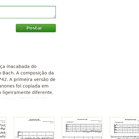
Postar
eça inacabada do
n Bach. A composição da
742. A primeira versão de
cânones foi copiada em
o ligeiramente diferente,
 genro, Altnickol: Die
 obra foi publicada depois
fugas e quatro cânones. A
 de Bach da mais
al dentro da música
o. A obra é composta de
armente elaboradas de