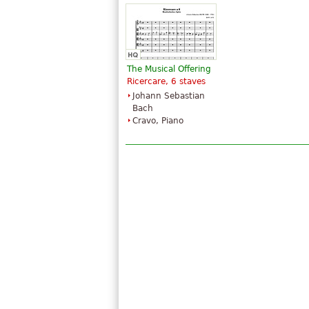
The Art of Fugue
The Art Of Fugue
$41.75
$45.95
ABRSM
Piano
(Associated Board
Baerenreiter
of the Royal
Verlag
The Musical Offering
Schools of Music)
Ricercare, 6 staves
Johann Sebastian
Bach
Cravo, Piano