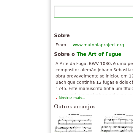
Sobre
From
www.mutopiaproject.org
Sobre o
The Art of Fugue
A Arte da Fuga, BWV 1080, é uma p
compositor alemão Johann Sebastia
obra provavelmente se iniciou em 1
Bach que continha 12 fugas e dois 
1745. Este manuscrito tinha um títul
acrescentado posteriormente por seu
Mostrar mais...
Kunst der Fuga. A segunda versão da
Outros arranjos
de sua morte em 1750, contendo 14 
obra demonstra o completo domínio
complexa forma de expressão music
erudita, conhecida como contrapont
combinações engenhosas e particul