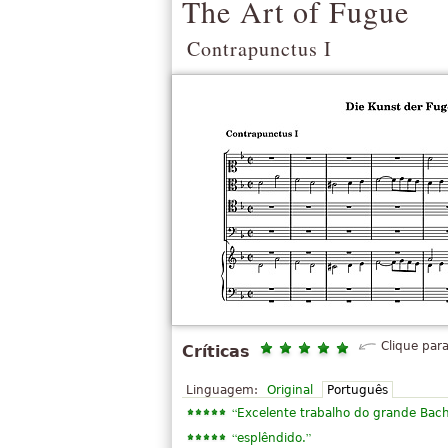
The Art of Fugue
Contrapunctus I
Clique para
Críticas
Linguagem:
Original
Português
“
Excelente trabalho do grande Bac
“
”
esplêndido.