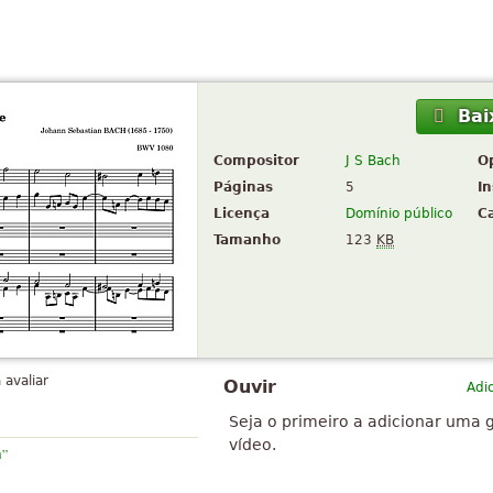
Bai
Compositor
J S Bach
O
Páginas
5
I
Licença
Domínio público
C
Tamanho
123
KB
 avaliar
Ouvir
Adi
Seja o primeiro a adicionar uma 
vídeo.
”
h