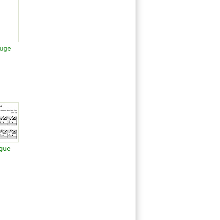
Fuge
ugue