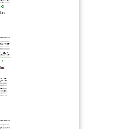
 XI
das
 IX
das