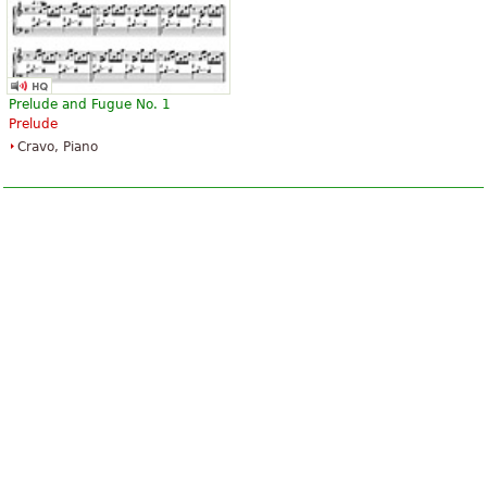
$28.95
$41.75
Baerenreiter Verlag
ABRSM (Associated Board of the
Royal Schools of Music)
Prelude and Fugue No. 1
Prelude
Cravo, Piano
The Art Of Fugue
$45.95
Piano
Baerenreiter Verlag