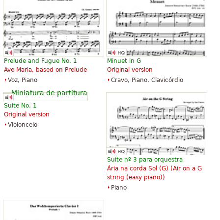
Baerenreiter
Baerenreiter
Prelude and Fugue No. 1
Minuet in G
Ave Maria, based on Prelude
Original version
The Art of Fugue with Choral "Vor
The Art of Fugue with Choral "Vor
Voz, Piano
Cravo, Piano, Clavicórdio
deinen Thron tret ich hiermit".
deinen Thron tret ich hiermit".
Edition for Strings according to
Edition for Strings according to
the autograph and the first
the autograph and the first
Suite No. 1
printed edition.
printed edition.
Original version
$19.95
$19.95
Violoncelo
Cello, Double bass, Viola, Choral,
Viola, Choral, Vocal
Vocal
Baerenreiter
Baerenreiter
Suíte nº 3 para orquestra
Ária na corda Sol (G) (
Air on a G
string (easy piano)
)
Piano
Die Kunst der Fuge
The Art of Fugue