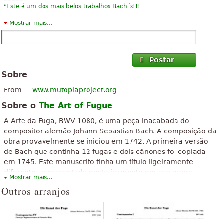
“
Este é um dos mais belos trabalhos Bach´s!!!
Mostrar mais...
”
RAMALHO DA SILVA
Postar
Sobre
From
www.mutopiaproject.org
Sobre o
The Art of Fugue
A Arte da Fuga, BWV 1080, é uma peça inacabada do
compositor alemão Johann Sebastian Bach. A composição da
obra provavelmente se iniciou em 1742. A primeira versão
de Bach que continha 12 fugas e dois cânones foi copiada
em 1745. Este manuscrito tinha um título ligeiramente
diferente, acrescentado posteriormente por seu genro,
Mostrar mais...
Altnickol: Die Kunst der Fuga. A segunda versão da obra foi
Outros arranjos
publicada depois de sua morte em 1750, contendo 14 fugas
e quatro cânones. A obra demonstra o completo domínio de
Bach da mais complexa forma de expressão musical dentro