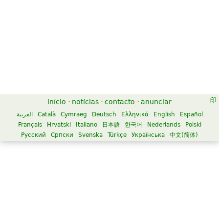
início
·
notícias
·
contacto
·
anunciar
العربية
Català
Cymraeg
Deutsch
Ελληνικά
English
Español
Français
Hrvatski
Italiano
日本語
한국어
Nederlands
Polski
Русский
Српски
Svenska
Türkçe
Українська
中文(简体)