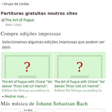
Grupo de cordas
Partituras gratuitas noutros sites
The Art of Fugue
BWV 1080
Compre edições impressas
Selecionamos algumas edições impressas que podem ser
úteis
The Art of Fugue with Choral "Vor
The Art of Fugue with Choral "Vor
deinen Thron tret ich hiermit".
deinen Thron tret ich hiermit".
Edition for Strings according to
Edition for Strings according to
the autograph and the first
the autograph and the first
Mostrar mais...
printed edition.
printed edition.
Más música de
Johann Sebastian Bach
$19.95
$19.95
Violin, Viola, Choral, Vocal
Violin, Viola, Choral, Vocal