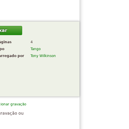
xar
áginas
4
ipo
Tango
arregado por
Tony Wilkinson
cionar gravação
gravação ou