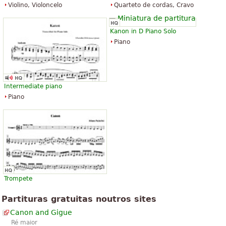
Violino, Violoncelo
Quarteto de cordas, Cravo
arrangement of such a lovely song.
In many ways, this ruined such
beautiful music. Only personal thoughts.
Kanon in D Piano Solo
But still appreciated it was available to
Piano
”
try ou...
“
Personally I did not like this music
arrangement of such a lovely song.
Intermediate piano
In many ways, this ruined such
Piano
beautiful music. Only personal thoughts.
But still appreciated it was available to
”
try ou...
Ver todos (328)
Trompete
Partituras gratuitas noutros sites
Canon and Gigue
Ré maior