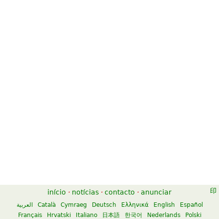
Canon in D for Trumpet and
Canon In D
Organ
$7.50
$6.95
Flute
Organ, B-Flat Trumpet
Kendor Music Inc
Unity Music Press
Canon in D
Canon In D
$7.95
$14.95
Percussion, Marimba
River Song Productions
início
·
notícias
·
contacto
·
anunciar
Alfred Music Publishing
العربية
Català
Cymraeg
Deutsch
Ελληνικά
English
Español
Français
Hrvatski
Italiano
日本語
한국어
Nederlands
Polski