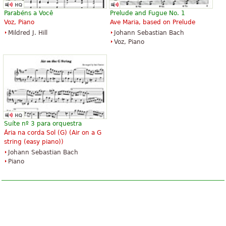
Organ
Piano Solo, Easy Piano
Alfred Music Publishing
Alfred Music Publishing
Parabéns a Você
Prelude and Fugue No. 1
Voz, Piano
Ave Maria, based on Prelude
Mildred J. Hill
Johann Sebastian Bach
Voz, Piano
Canon In D for Easy Guitar
Canon In D
$3.95
$3.99
Easy Guitar
Piano Solo
Santorella Publications
Alfred Music Publishing
Suíte nº 3 para orquestra
Ária na corda Sol (G) (
Air on a G
string (easy piano)
)
Johann Sebastian Bach
Piano
Canon In D
Canon in D for Flute and Organ
$5.95
$6.95
Piano
Flute, Organ
Alfred Music Publishing
Unity Music Press