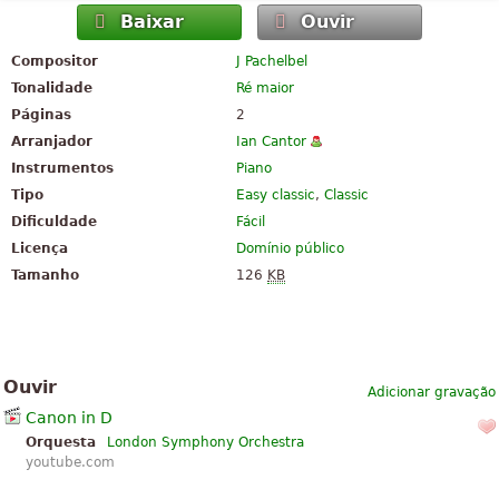
Baixar
Ouvir
Compositor
J Pachelbel
Tonalidade
Ré maior
Páginas
2
Arranjador
Ian Cantor
Instrumentos
Piano
Tipo
Easy classic
,
Classic
Dificuldade
Fácil
Licença
Domínio público
Tamanho
126
KB
Ouvir
Adicionar gravação
Canon in D
Orquesta
London Symphony Orchestra
youtube.com