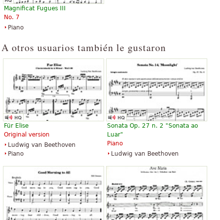
Classical Guitar, Acoustic Guitar,
Cello
Magnificat Fugues III
Guitar Tablature, Guitar Solo
Latham Music Enterprises
No. 7
Alfred Music Publishing
Piano
A otros usuarios también le gustaron
Pachabel's Canon in D and
Canon in D
Gathered in the Love of Christ
$2.25
$15.00
Choir
Flute, Cello, Piano, Oboe, Organ
Shawnee Press
Für Elise
Sonata Op. 27 n. 2 "Sonata ao
GIA Publications
Original version
Luar"
Piano
Ludwig van Beethoven
Piano
Ludwig van Beethoven
Canon in D
Canon In D - Easy Piano
$3.95
$3.95