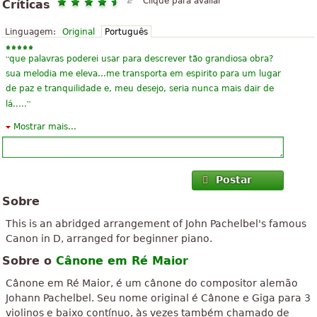
Clique para avaliar
Críticas
Linguagem:
Original
Português
“
que palavras poderei usar para descrever tão grandiosa obra?
sua melodia me eleva...me transporta em espirito para um lugar
de paz e tranquilidade e, meu desejo, seria nunca mais dair de
”
lá.....
Mostrar mais...
“
Eu realmente amo este arranjo de Canon em D porque é uma
versão tão simplista para alguém apenas começando a aprender
a tocar piano! Gostei muito de jogar este pedaço também como
”
ele tem só para me pi...
Postar
Sobre
“
Como algumas outras peças eruditas, esta tem o poder de nos
transportar para um lugar mais bonito e perfeito, que só a arte
This is an abridged arrangement of John Pachelbel's famous
”
mais pura consegue fazer. Muito Lindo!!!
Canon in D, arranged for beginner piano.
Sobre o
Cânone em Ré Maior
“
se eu creio em deus meu coraçao fortalece se não creio passo a
”
crer se estava na incerteza não estou mais...
Cânone em Ré Maior, é um cânone do compositor alemão
Johann Pachelbel. Seu nome original é Cânone e Giga para 3
“
Ideal para livre para encontrar a partitura, o que você precisa.
violinos e baixo contínuo, às vezes também chamado de