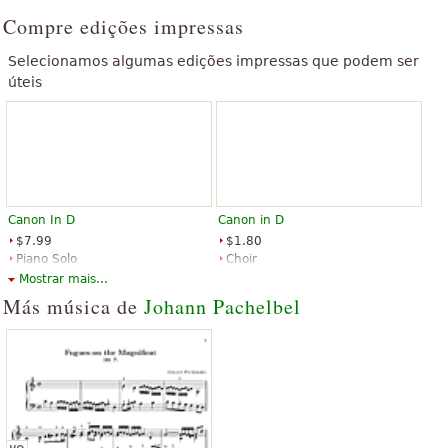
Compre edições impressas
Selecionamos algumas edições impressas que podem ser
úteis
Canon In D
Canon in D
$7.99
$1.80
Piano Solo
Choir
Music Sales
Shawnee Press
Mostrar mais...
Más música de
Johann Pachelbel
Canon in D
Canon in D for Cello Quartet
$3.95
$10.95