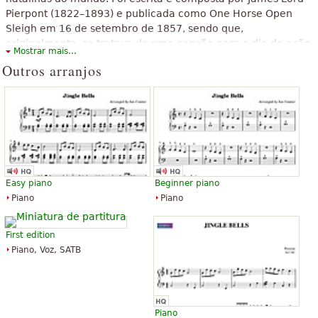
Pierpont (1822–1893) e publicada como One Horse Open
Sleigh em 16 de setembro de 1857, sendo que,
originalmente, se tratava de uma canção para o dia de ação
Mostrar mais...
de graças e não para o Natal. A canção retrata as
Outros arranjos
experiências do eu lírico ao andar pela neve em um trenó
puxado a cavalo.
O texto acima está disponível sob licença de Creative Commons
Attribution-ShareAlike. Faz uso de material contido em artigo do
Wikipedia "
Jingle Bells
".
Easy piano
Beginner piano
Piano
Piano
First edition
Piano, Voz, SATB
Piano