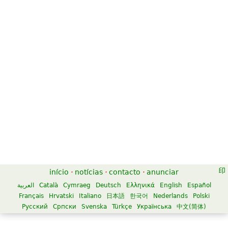
início
·
notícias
·
contacto
·
anunciar
العربية
Català
Cymraeg
Deutsch
Ελληνικά
English
Español
Français
Hrvatski
Italiano
日本語
한국어
Nederlands
Polski
Русский
Српски
Svenska
Türkçe
Українська
中文(简体)