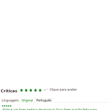
Clique para avaliar
Críticas
Linguagem:
Original
Português
“
Este é um bom pedaço de música! Ouvi dizer que foi feito para