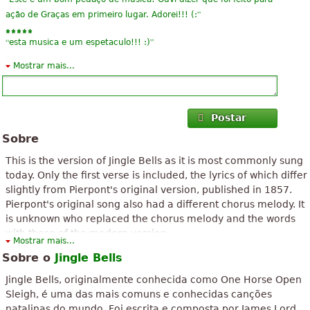
”
ação de Graças em primeiro lugar. Adorei!!! (:
“
”
esta musica e um espetaculo!!! :)
Mostrar mais...
“
”
Eu gosto, é uma canção simple e um ícone de Natal
“
”
música agradável com texto e notas. Particular capaz.
Postar
“
”
São tebja mim. músicas para o piano que pode jogar
Sobre
“
”
Obrigado! Só o que estava procurando.
This is the version of Jingle Bells as it is most commonly sung
today. Only the first verse is included, the lyrics of which differ
“
”
Um agradável, fácil de jogar. Eu adoro.
slightly from Pierpont's original version, published in 1857.
Pierpont's original song also had a different chorus melody. It
“
”
perfect i liked very much
is unknown who replaced the chorus melody and the words
with those of the modern version.
“
”
Não era o que eu queria
Mostrar mais...
Sobre o
Jingle Bells
For the words of Pierpont's other verses visit
“
”
Eu amo este cansion!
en.wikipedia.org/wiki/Jingle_bells
Jingle Bells, originalmente conhecida como One Horse Open
Ver todos (20)
Sleigh, é uma das mais comuns e conhecidas canções
natalinas do mundo. Foi escrita e composta por James Lord