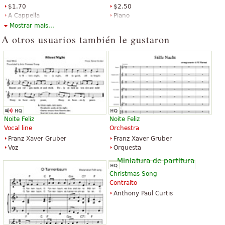
$1.70
$2.50
A Cappella
Piano
Hal Leonard
Hal Leonard
Mostrar mais...
A otros usuarios también le gustaron
Jingle Bells
Jingle Bells Rock! (A Medley)
$19.95
$30.00
Choral, Vocal
Choral, Vocal
Noite Feliz
Noite Feliz
Hal Leonard
Alfred Publishing
Vocal line
Orchestra
Franz Xaver Gruber
Franz Xaver Gruber
Voz
Orquesta
Christmas Song
Contralto
Anthony Paul Curtis