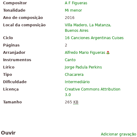
Compositor
A F Figueras
Tonalidade
Mi menor
Ano de composição
2016
Local da composição
Villa Madero, La Matanza,
Buenos Aires
Ciclo
16 Canciones Argentinas Cuises
Páginas
2
Arranjador
Alfredo Mario Figueras
Instrumentos
Canto
Lírico
Jorge Padula Perkins
Tipo
Chacarera
Dificuldade
Intermediário
Licença
Creative Commons Attribution
3.0
Tamanho
265
KB
Ouvir
Adicionar gravação