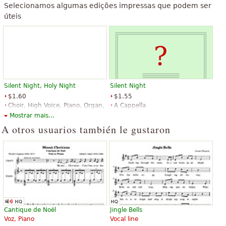
Selecionamos algumas edições impressas que podem ser
úteis
Silent Night, Holy Night
Silent Night
$1.60
$1.55
Choir, High Voice, Piano, Organ,
A Cappella
Voice Solo
Hinshaw Music Inc.
Mostrar mais...
Carl Fischer
A otros usuarios también le gustaron
Silent Night
Silent Night, Holy Night
$1.95
$1.95
Cantique de Noël
Jingle Bells
Soprano Voice, Choir, Voice Solo
Percussion, Handbell, Choir
Voz, Piano
Vocal line
E.C. Schirmer Publishing
Hope Publishing Company