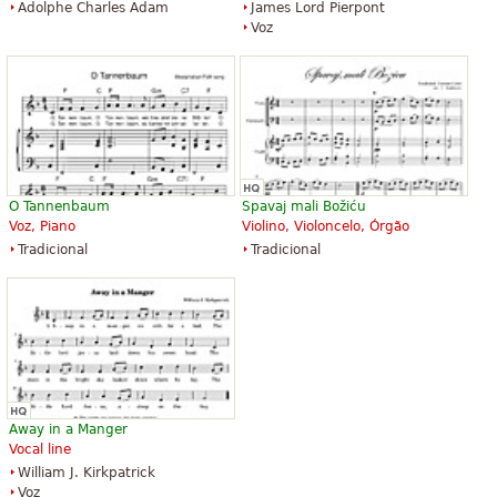
Adolphe Charles Adam
James Lord Pierpont
Voz
Silent Night
Silent Night, Holy Night
$2.95
$5.95
Piano Solo
Violin
O Tannenbaum
Spavaj mali Božiću
Alfred Music Publishing
Majestic Music Publications
Voz, Piano
Violino, Violoncelo, Órgão
Tradicional
Tradicional
Silent Night
$16.95
Clarinet quartet, Woodwind
Away in a Manger
quartet, Clarinet
Vocal line
Advance Music
William J. Kirkpatrick
Voz