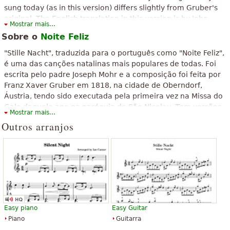
sung today (as in this version) differs slightly from Gruber's
“
”
5 Estrelas!!!
original. The English translation in this version is by John
Mostrar mais...
Freeman Young.
“
”
bom tem as letras e cada coisa
Sobre o
Noite Feliz
“
”
"Stille Nacht", traduzida para o português como "Noite Feliz",
graciiiaas! Eu ansiava para chegar
é uma das canções natalinas mais populares de todas. Foi
Ver todos (25)
escrita pelo padre Joseph Mohr e a composição foi feita por
Franz Xaver Gruber em 1818, na cidade de Oberndorf,
Áustria, tendo sido executada pela primeira vez na Missa do
Galo daquele ano na paróquia de São Nicolau. Tem versões
Mostrar mais...
em, pelo menos, 45 línguas. Foi considerada um Patrimônio
Outros arranjos
Cultural Imaterial da Humanidade pela UNESCO em 2011.
O texto acima está disponível sob licença de Creative Commons
Attribution-ShareAlike. Faz uso de material contido em artigo do
Wikipedia "
Noite Feliz
".
Easy piano
Easy Guitar
Piano
Guitarra