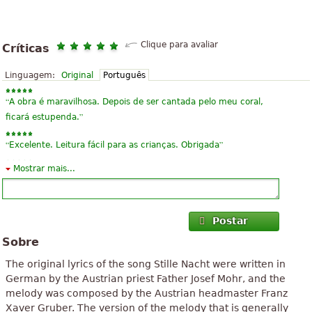
Clique para avaliar
Críticas
Linguagem:
Original
Português
“
A obra é maravilhosa. Depois de ser cantada pelo meu coral,
”
ficará estupenda.
“
”
Excelente. Leitura fácil para as crianças. Obrigada
Mostrar mais...
“
”
Esta é das minhas músicas preferidas de Natal.
“
Pessoas texto... noite silenciosa ergue-se sobre ele e o texto está
”
em inglês Hääää? E desde Akorde não são mesmo sobre isso...
Postar
Sobre
“
”
achei muitoo legal a musica...
The original lyrics of the song Stille Nacht were written in
“
”
vou torcar na Igreja
German by the Austrian priest Father Josef Mohr, and the
melody was composed by the Austrian headmaster Franz
“
”
Bela peça. Tradicional e comovente.
Xaver Gruber. The version of the melody that is generally