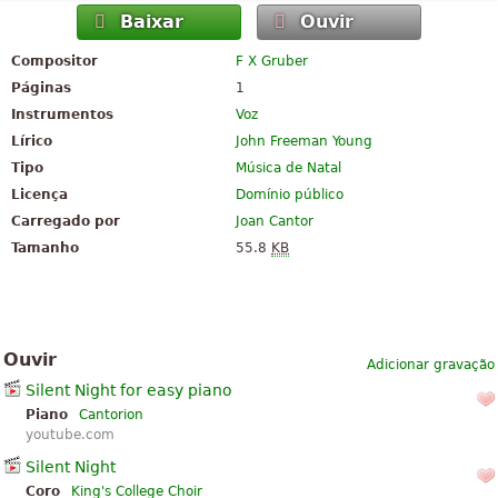
Baixar
Ouvir
Compositor
F X Gruber
Páginas
1
Instrumentos
Voz
Lírico
John Freeman Young
Tipo
Música de Natal
Licença
Domínio público
Carregado por
Joan Cantor
Tamanho
55.8
KB
Ouvir
Adicionar gravação
Silent Night for easy piano
Piano
Cantorion
youtube.com
Silent Night
Coro
King's College Choir