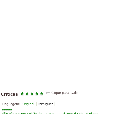
Clique para avaliar
Críticas
Linguagem:
Original
Português
“
Ele oferece uma visão de perto para o ataque da chave piano