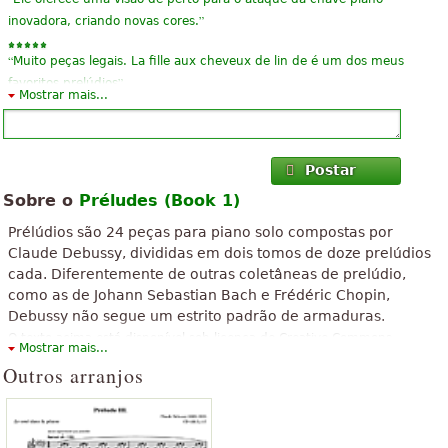
”
inovadora, criando novas cores.
“
Muito peças legais. La fille aux cheveux de lin de é um dos meus
”
favoritos prelúdios
Mostrar mais...
“
”
O melhor compositor de piano de sempre. Gênio para a música.
“
”
ma melhor cantora super-sempre
Postar
Sobre o
Préludes (Book 1)
“
”
estilo do tipo que vê o bem
Prélúdios são 24 peças para piano solo compostas por
“
”
muito bonito.
Claude Debussy, divididas em dois tomos de doze prelúdios
cada. Diferentemente de outras coletâneas de prelúdio,
“
”
É maravilhoso!
como as de Johann Sebastian Bach e Frédéric Chopin,
Debussy não segue um estrito padrão de armaduras.
“
”
Too Good
O texto acima está disponível sob licença de Creative Commons
Mostrar mais...
Attribution-ShareAlike. Faz uso de material contido em artigo do
Outros arranjos
Wikipedia "
Prelúdios (Debussy)
".