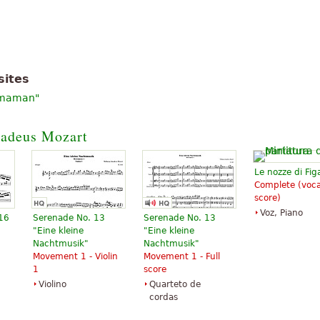
 contido em artigo do Wikipedia
, Maman»
".
sites
e maman"
adeus Mozart
Le nozze di Fig
Complete (voca
score)
Voz, Piano
 16
Serenade No. 13
Serenade No. 13
"Eine kleine
"Eine kleine
Nachtmusik"
Nachtmusik"
Movement 1 - Violin
Movement 1 - Full
1
score
Violino
Quarteto de
cordas