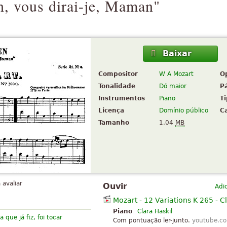
h, vous dirai-je, Maman"
Baixar
Compositor
W A Mozart
O
Tonalidade
Dó maior
P
Instrumentos
Piano
T
Licença
Domínio público
C
Tamanho
1.04
MB
 avaliar
Ouvir
Adi
Mozart - 12 Variations K 265 - C
Piano
Clara Haskil
que já fiz, foi tocar
Com pontuação ler-junto.
youtube.c