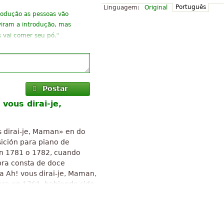
Português
Linguagem:
Original
rodução as pessoas vão
iram a introdução, mas
”
 vai comer seu pó.
crianças que praticam e
quero bater, assim como na
um "velho" como eu.
Postar
 vous dirai-je,
”
o do classicismo.
”
trinados!
”
música de Mozart
 dirai-je, Maman» en do
ición para piano de
”
gria.
n 1781 o 1782, cuando
bra consta de doce
”
ca
a Ah! vous dirai-je, Maman,
era en 1761, habiendo sido
anciones infantiles, como
 de Creative Commons