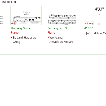
gustaron
Holberg Suite
Fantasy No. 3
4' 33"
Piano
Piano
John Milton C
Edvard Hagerup
Wolfgang
Grieg
Amadeus Mozart