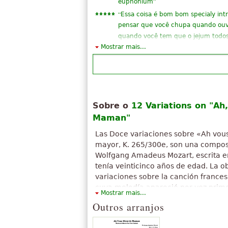
”
euphonium
“
Essa coisa é bom bom specialy int
pensar que você chupa quando ouv
quando você tem que o jejum todos
Mostrar mais...
“
Soa como uma boa canção quando 
escuta para passar a noite ^ ^ eu 
”
prática -
“
Ótimo para obter som mesmo em 
”
Obrigado.
Sobre o
12 Variations on "Ah,
“
Eu gosto, é meu compositor favorit
Maman"
“
A pontuação é boa, mas carece de 
“
perfeitamente harmoniosa com a 
Las Doce variaciones sobre «Ah vous
mayor, K. 265/300e, son una compos
“
Simples e bonito. Ele transmite ale
Wolfgang Amadeus Mozart, escrita e
“
”
LTS boas e fácil de ouvir também
tenía veinticinco años de edad. La o
“
Eu gostaria de ver jogando a músi
variaciones sobre la canción frances
Ver todos (32)
cuya melodía apareció por vez prim
Mostrar mais...
usada desde entonces para muchas c
Outros arranjos
Campanita del lugar.
O texto acima está disponível sob licença