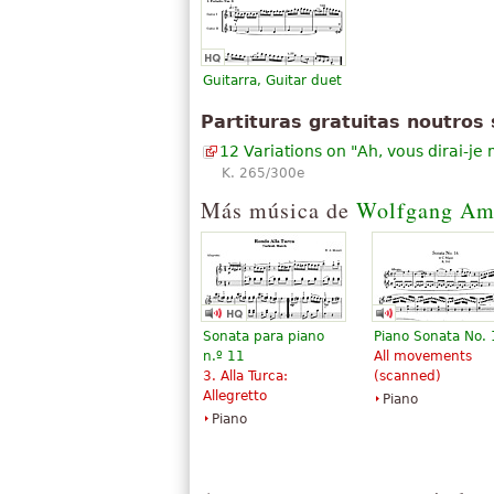
Attribution-ShareAlike. Faz uso de material
"
Doce variaciones sobre «Ah vous dirai-je
Guitarra, Guitar duet
Partituras gratuitas noutros 
12 Variations on "Ah, vous dirai-j
K. 265/300e
Más música de
Wolfgang Am
Sonata para piano
Piano Sonata No.
n.º 11
All movements
3. Alla Turca:
(scanned)
Allegretto
Piano
Piano