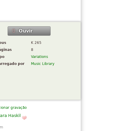
Ouvir
pus
K 265
áginas
8
ipo
Variations
arregado por
Music Library
cionar gravação
lara Haskil
om