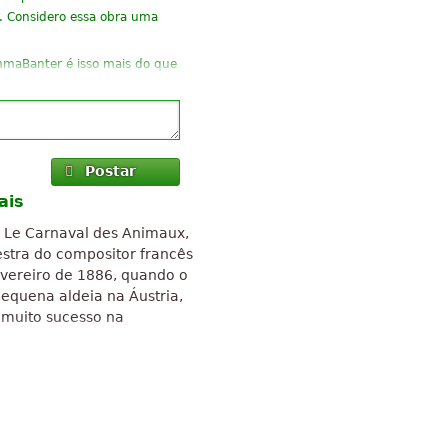
... Considero essa obra uma
mmaBanter é isso mais do que
ero que sim. YOLO
uito bom. Parece
”
são verdadeiramente únicos!
Postar
vo mais conhecido é "O
ais
ino como". Ele funciona para
, Le Carnaval des Animaux,
stra do compositor francês
”
partitura!
vereiro de 1886, quando o
equena aldeia na Áustria,
 muito sucesso na
ável!
 de Creative Commons
 contido em artigo do Wikipedia