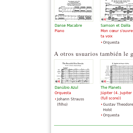
Danse Macabre
Samson et Dalila
Piano
Mon cœur s'ouvre
ta voix
Carnival of the
The Carnival of th
Orquesta
Animals - Teacher's
Animals
Edition
$31.00
A otros usuarios también le 
$19.99
Piano
Choir
Edition Peters
Hal Leonard
Danúbio Azul
The Planets
Orquesta
Júpiter (
4. Jupiter
(full score)
)
Johann Strauss
(filho)
Gustav Theodor
Holst
Orquesta
Carnival of the
Animals
$70.00