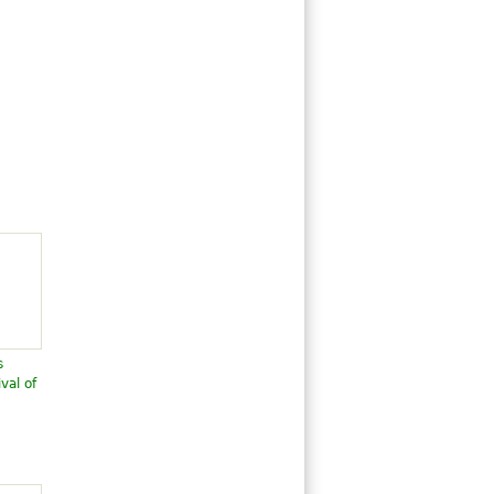
s
val of
and