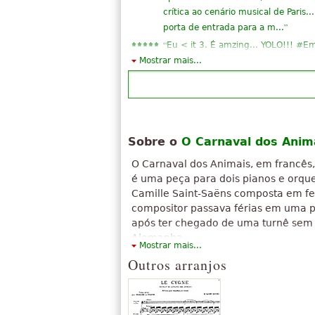
crítica ao cenário musical de Paris.
”
porta de entrada para a m...
“
Eu < it 3. É amzing... YOLO!!! #E
10 caracteres ainda? Claro que esp
Mostrar mais...
”
#EmmaBanter
“
Eu acho "Carnaval dos Animais" m
simplesmente perfeito. E as notas 
“
Muito bom .... eu acho que o moti
Sobre o
O Carnaval dos Anim
”
Aquário" ... não é?
“
Faça clique direito -> "salvar dest
O Carnaval dos Animais, em francês
”
mim.
é uma peça para dois pianos e orque
“
Eu não posso fazer o download da 
Camille Saint-Saëns composta em fe
compositor passava férias em uma p
“
”
Qualle instrumentos estão soando
após ter chegado de uma turnê sem
“
”
Muito demais
Alemanha.
“
Trata-sa da pontuação muito agrad
Mostrar mais...
O texto acima está disponível sob licença
”
Outros arranjos
thx
Attribution-ShareAlike. Faz uso de material
“
”
mas você ainda pode baixar?
"
O Carnaval dos Animais
".
Ver todos (23)