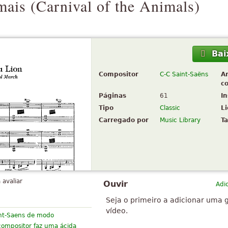
mais (
Carnival of the Animals
)
Bai
Compositor
C-C Saint-Saëns
A
c
Páginas
61
I
Tipo
Classic
L
Carregado por
Music Library
T
 avaliar
Ouvir
Adi
Seja o primeiro a adicionar uma 
vídeo.
int-Saens de modo
 compositor faz uma ácida