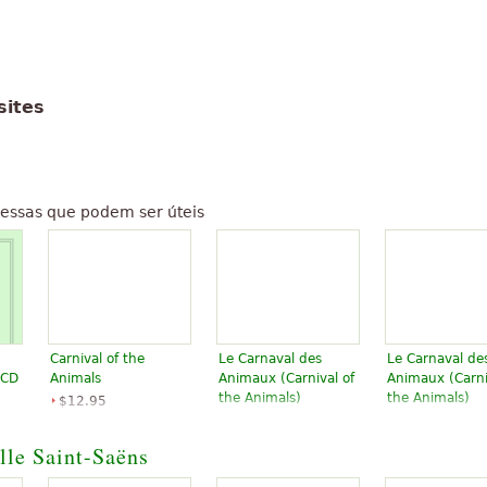
sites
essas que podem ser úteis
Carnival of the
Le Carnaval des
Le Carnaval de
 CD
Animals
Animaux (Carnival of
Animaux (Carni
the Animals)
the Animals)
$12.95
Dover
$17.95
$19.95
Publications
Piano Solo
Piano
lle Saint-Saëns
Editions Durand
Editions Dur