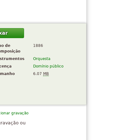
xar
no de
1886
omposição
nstrumentos
Orquesta
icença
Domínio público
amanho
6.07
MB
cionar gravação
gravação ou