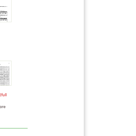
Trax
(full
ore