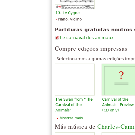
13. Le Cygne
Piano, Violino
Partituras gratuitas noutros 
Le carnaval des animaux
Compre edições impressas
Selecionamos algumas edições impr
The Swan from "The
Carnival of the
Carnival of the
Animals - Preview
Animals"
(CD only)
$9.50
$12.95
Mostrar mais...
Cello, Viola, Piano
Choral, Vocal
Más música de
Charles-Cami
Accompaniment
Hal Leonard
Edition Peters