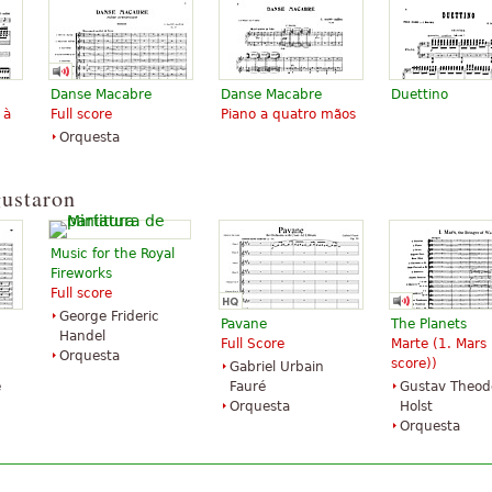
Danse Macabre
Danse Macabre
Duettino
 à
Full score
Piano a quatro mãos
Orquesta
e
Le Carnaval des
Carnival of the
Carnival of the
Animaux (Carnival of
Animals (Grand
Animals - Show
the Animals)(set)
Fantasie)
CD (CD only)
gustaron
$37.95
$51.00
$59.99
Piano Solo
Percussion, Piano,
Choir
Editions Durand
Piccolo, Flute,
Hal Leonard
Music for the Royal
Clarinet
Fireworks
Edition Peters
Full score
George Frideric
Pavane
The Planets
Handel
Full Score
Marte (
1. Mars 
Orquesta
score)
)
Gabriel Urbain
e
Fauré
Gustav Theod
Orquesta
Holst
Orquesta