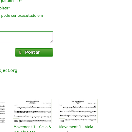
”
 parabéns!!
”
pleta
 pode ser executado em
”
ão
”
l
Postar
”
rte.
ject.org
Movement 1 - Cello &
Movement 1 - Viola