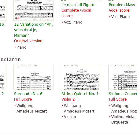
Le nozze di Figaro
Requiem Mass
Complete (vocal
Vocal score
score)
Voz, Piano
Voz, Piano
 16
12 Variations on "Ah,
vous dirai-je,
Maman"
Original version
Eine kleine
Eine Kleine
Piano
Nachtmusik fur
Nachtmusik
Streicher G-Dur KV
$18.95
gustaron
525
Flute, Piano,
$16.95
Violin
Baerenreiter
Theodore Presser
Verlag
Company
. 2
Serenade No. 6
String Quintet No. 1
Sinfonia Conce
Full Score
Violin 2
Full Score
Wolfgang
Wolfgang
Wolfgang
Amadeus Mozart
Amadeus Mozart
Amadeus Moz
Violino
Violino, Viola,
Orquesta