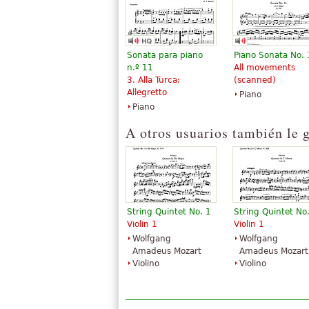
Publications
Sonata para piano
Piano Sonata No.
n.º 11
All movements
3. Alla Turca:
(scanned)
Allegretto
Piano
Serenade in G K525
Eine kleine
Piano
'Eine kleine
Nachtmusik
Nachtmusik'
$13.95
A otros usuarios también le 
$12.50
Cello, Viola,
Piano Solo
Double Bass,
Edition Peters
Violin
Baerenreiter
Verlag
String Quintet No. 1
String Quintet No
Violin 1
Violin 1
Wolfgang
Wolfgang
Amadeus Mozart
Amadeus Mozart
Violino
Violino