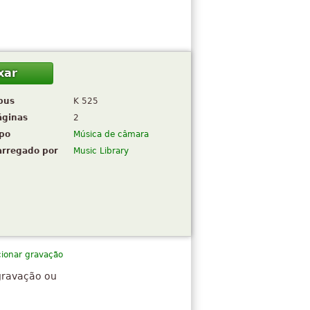
xar
pus
K 525
áginas
2
ipo
Música de câmara
arregado por
Music Library
cionar gravação
gravação ou