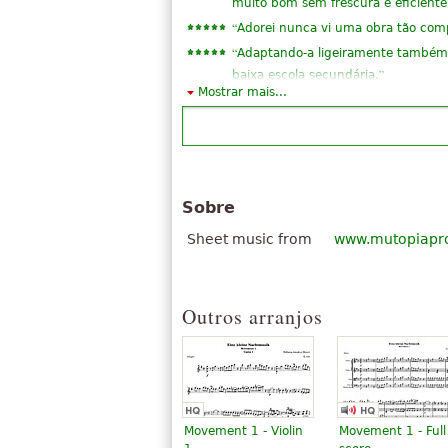
muito bom sem frescura e eficiente
“
Adorei nunca vi uma obra tão com
“
Adaptando-a ligeiramente também
”
baixa escola secundária.
Mostrar mais...
“
Bom ~ eu gosto muito desta canç
“
minha primeira partitura orquestra
“
”
Muito bom
“
”
No pay!! Instant download
“
super, especialmente a terceira pa
Sobre
“
”
Muito bom site!
Sheet music from
www.mutopiapro
“
”
muito bonito e relaxante
Ver todos (25)
Outros arranjos
Movement 1 - Violin
Movement 1 - Full