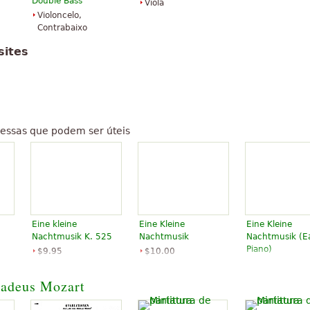
Double Bass
Viola
Violoncelo,
Contrabaixo
sites
essas que podem ser úteis
Eine kleine
Eine Kleine
Eine Kleine
Nachtmusik K. 525
Nachtmusik
Nachtmusik (E
Piano)
$9.95
$10.00
Piano, Violin
Piano Solo
$11.95
Schott Music
Alfred Music
Piano
adeus Mozart
Publishing
Bosworth