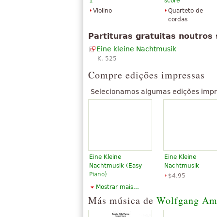
1
score
Violino
Quarteto de
cordas
Partituras gratuitas noutros 
Eine kleine Nachtmusik
K. 525
Compre edições impressas
Selecionamos algumas edições impr
Eine Kleine
Eine Kleine
Nachtmusik (Easy
Nachtmusik
Piano)
$4.95
$3.50
Piano Solo
Mostrar mais...
Piano Solo, Easy
Alfred Music
Más música de
Wolfgang Am
Piano
Publishing
Santorella