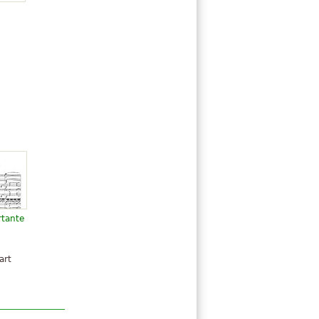
rtante
art