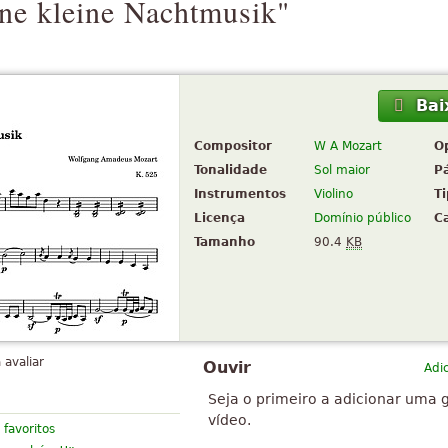
ne kleine Nachtmusik"
Bai
Compositor
W A Mozart
O
Tonalidade
Sol maior
P
Instrumentos
Violino
T
Licença
Domínio público
C
Tamanho
90.4
KB
 avaliar
Ouvir
Adi
Seja o primeiro a adicionar uma 
vídeo.
 favoritos