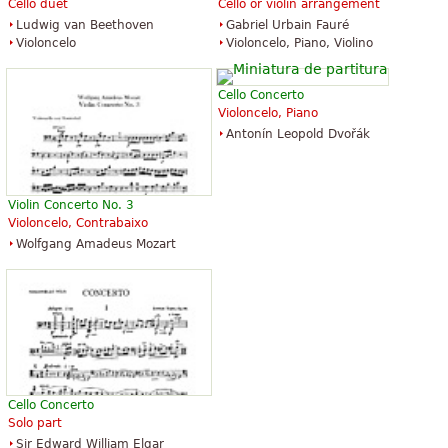
Cello duet
Cello or violin arrangement
Ludwig van Beethoven
Gabriel Urbain Fauré
Eine Kleine Nachtmusik
Violoncelo
Violoncelo, Piano, Violino
$18.95
Flute, Piano, Violin
Theodore Presser Company
Cello Concerto
Violoncelo, Piano
Antonín Leopold Dvořák
Violin Concerto No. 3
Violoncelo, Contrabaixo
Wolfgang Amadeus Mozart
Cello Concerto
Solo part
Sir Edward William Elgar