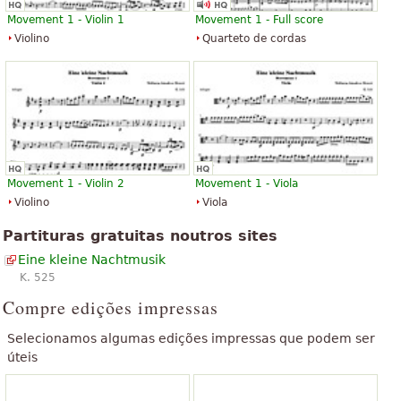
Movement 1 - Violin 1
Movement 1 - Full score
“
”
goodgood assim
Violino
Quarteto de cordas
“
”
Esta faixa que pode comparar aos governos do pis
Ver todos (16)
Movement 1 - Violin 2
Movement 1 - Viola
Violino
Viola
Partituras gratuitas noutros sites
Eine kleine Nachtmusik
K. 525
Compre edições impressas
Selecionamos algumas edições impressas que podem ser
úteis