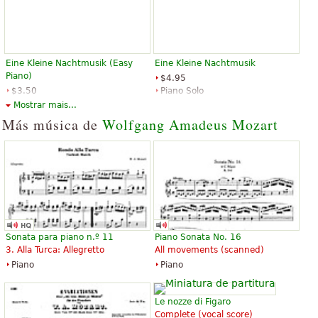
Eine Kleine Nachtmusik (Easy
Eine Kleine Nachtmusik
Piano)
$4.95
$3.50
Piano Solo
Piano Solo, Easy Piano
Alfred Music Publishing
Mostrar mais...
Santorella Publications
Más música de
Wolfgang Amadeus Mozart
Eine kleine Nachtmusik K. 525
Eine Kleine Nachtmusik
$9.95
$10.00
Sonata para piano n.º 11
Piano Sonata No. 16
Piano, Violin
Piano Solo
3. Alla Turca: Allegretto
All movements (scanned)
Schott Music
Alfred Music Publishing
Piano
Piano
Le nozze di Figaro
Complete (vocal score)