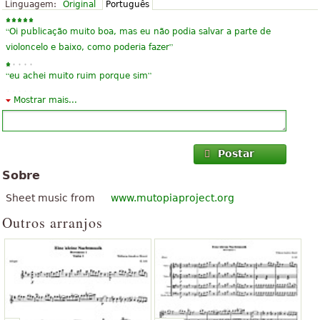
Linguagem:
Original
Português
“
Oi publicação muito boa, mas eu não podia salvar a parte de
”
violoncelo e baixo, como poderia fazer
“
”
eu achei muito ruim porque sim
Mostrar mais...
“
Que lindo, Amei!!!!
”
ADOOOGO!!
“
Juventude pode também facilmente executar e jogou muito
Postar
”
bem. Satisfeito.
Sobre
“
Tenho uma escola de música e era muito útil ideal para
Sheet music from
www.mutopiaproject.org
”
iniciantes
Outros arranjos
“
”
excelente e sem muitas complicações para a execução
“
”
Btihnslgvdonhdfgfdhgstroi. Essa é minha opinião.
“
totalmente legal, eu tenho o meu Violoncelo descompactado
”
imediatamente ;)