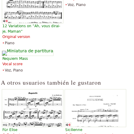
Voz, Piano
Eine Kleine Nachtmusik (Easy
Serenade in G K525 'Eine kleine
Piano)
Nachtmusik'
12 Variations on "Ah, vous dirai-
$11.95
$12.50
je, Maman"
Piano
Piano Solo
Original version
Bosworth
Edition Peters
Piano
Requiem Mass
Vocal score
Voz, Piano
A otros usuarios también le gustaron
Eine kleine Nachtmusik
Eine kleine Nachtmusik fur
Streicher G-Dur KV 525
$13.95
Cello, Viola, Double Bass, Violin
$16.95
Baerenreiter Verlag
Baerenreiter Verlag
Für Elise
Sicilienne