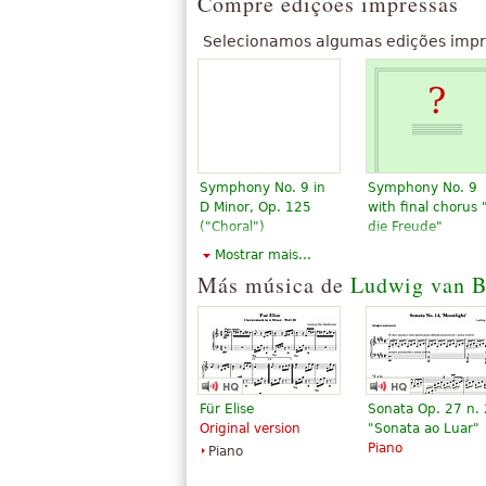
Compre edições impressas
Selecionamos algumas edições impr
Symphony No. 9 in
Symphony No. 9
D Minor, Op. 125
with final chorus 
("Choral")
die Freude"
$8.95
$10.95
Mostrar mais...
Choir
Viola
Más música de
Ludwig van B
Dover
Baerenreiter
Publications
Für Elise
Sonata Op. 27 n. 
Original version
"Sonata ao Luar"
Piano
Piano