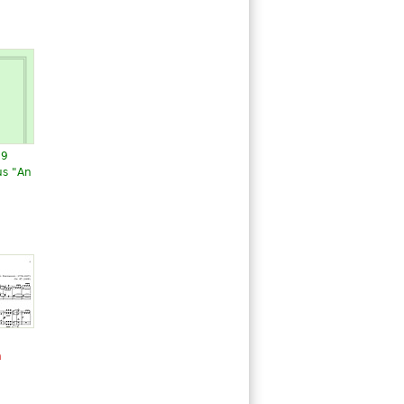
 9
us "An
n