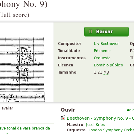
hony No. 9
)
full score)
Baixar
Compositor
L v Beethoven
O
Tonalidade
Ré menor
P
Instrumentos
Orquesta
T
Licença
Domínio público
C
Tamanho
1.21
MB
 avaliar
Ouvir
Adi
Beethoven - Symphony No. 9 - 
Maestro
Josef Krips
ve tonal da vara branca da
Orquesta
London Symphony Orche