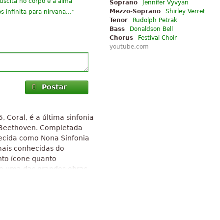
 suscita no corpo e a alma
Soprano
Jennifer Vyvyan
”
Mezzo-Soprano
Shirley Verret
 infinita para nirvana...
Tenor
Rudolph Petrak
Bass
Donaldson Bell
Chorus
Festival Choir
youtube.com
Postar
, Coral, é a última sinfonia
 Beethoven. Completada
hecida como Nona Sinfonia
mais conhecidas do
nto ícone quanto
e uma das grandes obras-
 de Creative Commons
 contido em artigo do Wikipedia