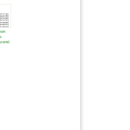
 non
o
score)