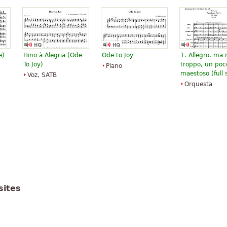
e)
Hino à Alegria (
Ode
Ode to Joy
1. Allegro, ma
To Joy
)
troppo, un poc
Piano
maestoso (full 
Voz, SATB
Orquesta
sites