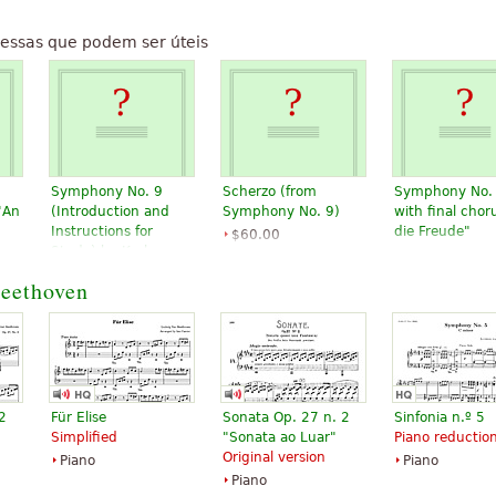
essas que podem ser úteis
Symphony No. 9
Scherzo (from
Symphony No.
"An
(Introduction and
Symphony No. 9)
with final chor
Instructions for
die Freude"
$60.00
Study) by Karl
Hal Leonard
$10.95
Eberhardt
Violin
eethoven
$8.95
Baerenreiter
Edition Peters
2
Für Elise
Sonata Op. 27 n. 2
Sinfonia n.º 5
Simplified
"Sonata ao Luar"
Piano reductio
Original version
Piano
Piano
Piano