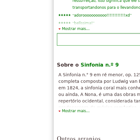
ressurreição, isso significa que ele
transportandonos para o llevandonos
“
”
adorooooooooooo!!!!!!!!!!!!xd
“
”
belíssima!
Mostrar mais...
Sobre o
Sinfonia n.º 9
A Sinfonia n.° 9 em ré menor, op. 125
completa composta por Ludwig van
em 1824, a sinfonia coral mais con
ou ainda, A Nona, é uma das obras 
repertório ocidental, considerada ta
predecessora da música romântica, 
Mostrar mais...
primas de Beethoven.
O texto acima está disponível sob licença
Attribution-ShareAlike. Faz uso de material
"
Sinfonia n.º 9 (Beethoven)
".
Outros arranjos