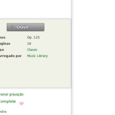
Ouvir
pus
Op. 125
áginas
16
ipo
Classic
arregado por
Music Library
cionar gravação
Complete
stra