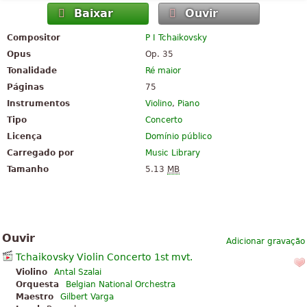
Baixar
Ouvir
Compositor
P I Tchaikovsky
Opus
Op. 35
Tonalidade
Ré maior
Páginas
75
Instrumentos
Violino
,
Piano
Tipo
Concerto
Licença
Domínio público
Carregado por
Music Library
Tamanho
5.13
MB
Ouvir
Adicionar gravação
Tchaikovsky Violin Concerto 1st mvt.
Violino
Antal Szalai
Orquesta
Belgian National Orchestra
Maestro
Gilbert Varga