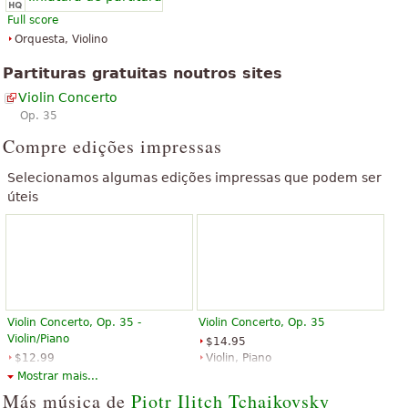
droga. Eu sou apaixonado por 15 anos e continuam a ser 52
Full score
anos mais tarde. Eu não sei mesmo quantas voltas, 33 Cd e
Orquesta, Violino
”
cassete antiga já consu...
Partituras gratuitas noutros sites
“
tchaikovcky sem duvidas uma das mais belas obras já criada
Violin Concerto
”
pelas mão do homen
Op. 35
“
Compre edições impressas
Eu amor é música, mesmo se é muito complicado para jogado
tenho um ano para aprender! em seguida, você não desanima!
Selecionamos algumas edições impressas que podem ser
Parabéns a todos que salva o jogou e estão tentando aprender a
úteis
”
ele e não você não...
“
A prova que Deus fez o homem a sua semelhança . Bravíssimo
”
!!!!!!!!!!!
Ver todos (92)
Violin Concerto, Op. 35 -
Violin Concerto, Op. 35
Violin/Piano
$14.95
$12.99
Violin, Piano
Violin, Piano
Alfred Publishing
Mostrar mais...
G. Schirmer
Más música de
Piotr Ilitch Tchaikovsky