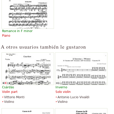
Violin Concerto in D
$39.00
Romance in F minor
Violin, Piano
Piano
Edition Peters
A otros usuarios también le gustaron
Csárdás
Inverno
Violin part
Solo violin
Vittorio Monti
Antonio Lucio Vivaldi
Violino
Violino