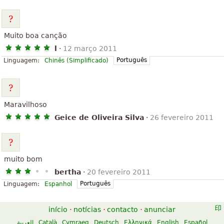
Muito boa canção
l
·
12 março 2011
Português
Linguagem:
Chinês (Simplificado)
Maravilhoso
Geice de Oliveira Silva
·
26 fevereiro 2011
muito bom
bertha
·
20 fevereiro 2011
Português
Linguagem:
Espanhol
início
·
notícias
·
contacto
·
anunciar
العربية
Català
Cymraeg
Deutsch
Ελληνικά
English
Español