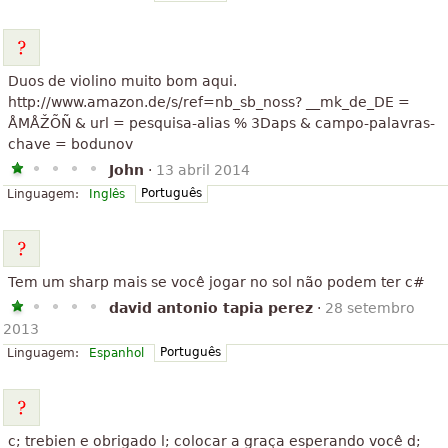
Duos de violino muito bom aqui.
http://www.amazon.de/s/ref=nb_sb_noss? __mk_de_DE =
ÅMÅŽÕÑ & url = pesquisa-alias % 3Daps & campo-palavras-
chave = bodunov
John
·
13 abril 2014
Português
Linguagem:
Inglês
Tem um sharp mais se você jogar no sol não podem ter c#
david antonio tapia perez
·
28 setembro
2013
Português
Linguagem:
Espanhol
c; trebien e obrigado l; colocar a graça esperando você d;